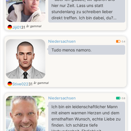
genieße sowohl aufregende
hier nur Zeit. Lass uns statt
Abenteuer als auch ruhige Abende
stundenlang zu schreiben lieber
zu Hause.
direkt treffen. Ich bin dabei, du?
Kaffee, Spaziergang, was auch
år gammal
Jiji01
31
immer – Hauptsache, wir sehen uns.
Niedersachsen
0.4
Tudo menos namoro.
år gammal
Stive022
31
Niedersachsen
0.8
Ich bin ein leidenschaftlicher Mann
mit einem warmen Herzen und dem
ernsthaften Wunsch, echte Liebe zu
finden. Ich schätze tiefe