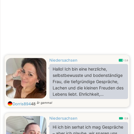
perfektes Date wäre am Strand
Niedersachsen
0.8
Hallo! Ich bin eine herzliche,
selbstbewusste und bodenständige
Frau, die tiefgründige Gespräche,
Lachen und die kleinen Freuden des
Lebens liebt. Ehrlichkeit,
Freundlichkeit und eine positive
år gammal
Dorris894
48
Lebenseinstellung sind mir wichtig.
In meiner Freizeit probiere ich gerne
Niedersachsen
neue Restaurants aus, reise, bin
0.9
aktiv, höre Musik und verbringe Zeit
Hi ich bin serhat ich mag Gespräche
mit Freunden und Familie. Ich
– aber ich glaube, wir sparen uns