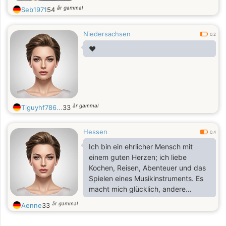
år gammal
Seb1971
54
Niedersachsen
0.2
❤️
år gammal
Tiguyhf786...
33
Hessen
0.4
Ich bin ein ehrlicher Mensch mit
einem guten Herzen; ich liebe
Kochen, Reisen, Abenteuer und das
Spielen eines Musikinstruments. Es
macht mich glücklich, andere
zufrieden und erfolgreich im Leben
år gammal
Aenne
33
zu sehen – ich bin jemand, für den
du an erster Stelle stehst. Mein