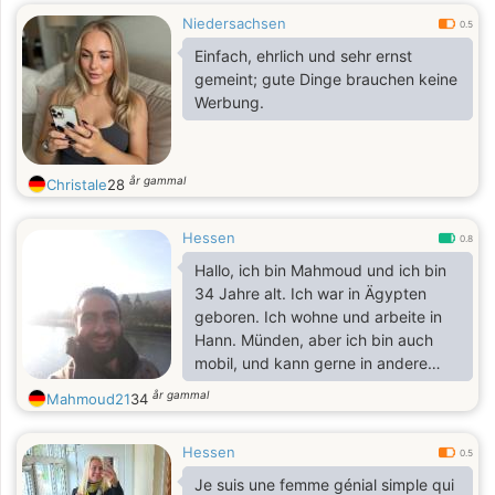
Niedersachsen
0.5
Einfach, ehrlich und sehr ernst
gemeint; gute Dinge brauchen keine
Werbung.
år gammal
Christale
28
Hessen
0.8
Hallo, ich bin Mahmoud und ich bin
34 Jahre alt. Ich war in Ägypten
geboren. Ich wohne und arbeite in
Hann. Münden, aber ich bin auch
mobil, und kann gerne in andere
Stadt umziehen. Ich bin
år gammal
Mahmoud21
34
bodenständig, romantisch und
verantwortlich. Ich liebe Natur und
Hessen
Tiere, und ich versuche mich gesund
0.5
zu ernähren.
Je suis une femme génial simple qui