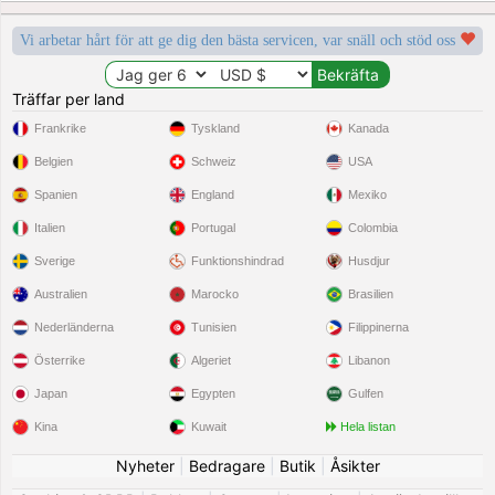
Vi arbetar hårt för att ge dig den bästa servicen, var snäll och stöd oss
Träffar per land
Frankrike
Tyskland
Kanada
Belgien
Schweiz
USA
Spanien
England
Mexiko
Italien
Portugal
Colombia
Sverige
Funktionshindrad
Husdjur
Australien
Marocko
Brasilien
Nederländerna
Tunisien
Filippinerna
Österrike
Algeriet
Libanon
Japan
Egypten
Gulfen
Kina
Kuwait
Hela listan
Nyheter
|
Bedragare
|
Butik
|
Åsikter