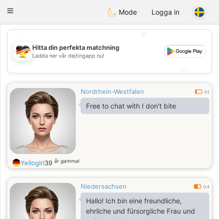
Deutsch
Dating
Toggle
Mode
Logga in
navigation
💖
Hitta din perfekta matchning
💖
Ladda ner vår dejtingapp nu!
💕
💕
Nordrhein-Westfalen
0.1
Free to chat with I don't bite
år gammal
Yellogirl
39
Niedersachsen
0.4
Hallo! Ich bin eine freundliche,
ehrliche und fürsorgliche Frau und