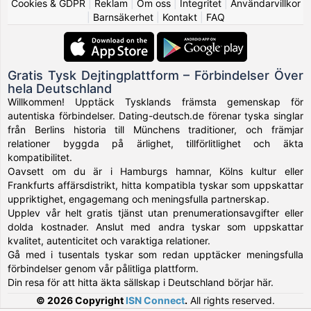
Cookies & GDPR
|
Reklam
|
Om oss
|
Integritet
|
Användarvillkor
|
Barnsäkerhet
|
Kontakt
|
FAQ
Gratis Tysk Dejtingplattform – Förbindelser Över
hela Deutschland
Willkommen! Upptäck Tysklands främsta gemenskap för
autentiska förbindelser. Dating-deutsch.de förenar tyska singlar
från Berlins historia till Münchens traditioner, och främjar
relationer byggda på ärlighet, tillförlitlighet och äkta
kompatibilitet.
Oavsett om du är i Hamburgs hamnar, Kölns kultur eller
Frankfurts affärsdistrikt, hitta kompatibla tyskar som uppskattar
uppriktighet, engagemang och meningsfulla partnerskap.
Upplev vår helt gratis tjänst utan prenumerationsavgifter eller
dolda kostnader. Anslut med andra tyskar som uppskattar
kvalitet, autenticitet och varaktiga relationer.
Gå med i tusentals tyskar som redan upptäcker meningsfulla
förbindelser genom vår pålitliga plattform.
Din resa för att hitta äkta sällskap i Deutschland börjar här.
© 2026 Copyright
ISN Connect
.
All rights reserved.