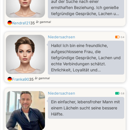
auf der Suche nach einer
ernsthaften Beziehung. Ich genieße
tiefgründige Gespräche, Lachen und
wertvolle Zeit mit Menschen, die mir
år gammal
Kendra121
35
am Herzen liegen. Ich glaube, dass
Vertrauen, Respekt, Loyalität und
Niedersachsen
eine gute Kommunikation das
0.4
Fundament einer glücklichen
Hallo! Ich bin eine freundliche,
Beziehung bilden. Wenn du es ernst
aufgeschlossene Frau, die
meinst und bereit für etwas Echtes
tiefgründige Gespräche, Lachen und
bist, würde ich mich freuen, dich
echte Verbindungen schätzt.
kennenzulernen.
Ehrlichkeit, Loyalität und
gegenseitiger Respekt sind mir
år gammal
Franka90
35
wichtig – und ich suche jemanden,
der das genauso sieht.
Niedersachsen
0.8
Ein einfacher, lebensfroher Mann mit
einem Lächeln sucht seine bessere
Hälfte.