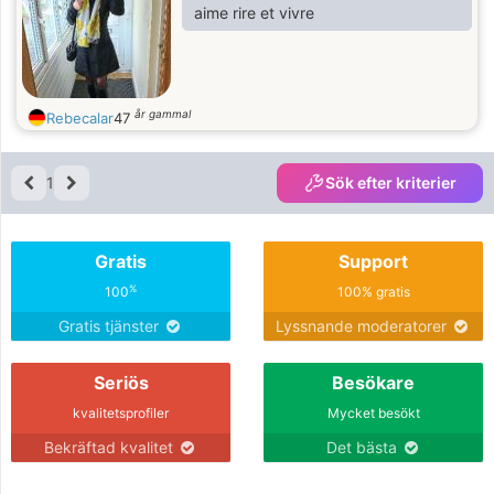
aime rire et vivre
år gammal
Rebecalar
47
1
Sök efter kriterier
Gratis
Support
%
100
100% gratis
Gratis tjänster
Lyssnande moderatorer
Seriös
Besökare
kvalitetsprofiler
Mycket besökt
Bekräftad kvalitet
Det bästa