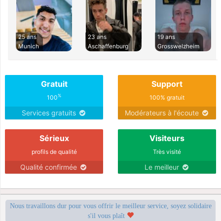
25 ans
23 ans
19 ans
Munich
Aschaffenburg
Grosswelzheim
Gratuit
Support
%
100
100% gratuit
Services gratuits
Modérateurs à l'écoute
Sérieux
Visiteurs
profils de qualité
Très visité
Qualité confirmée
Le meilleur
Nous travaillons dur pour vous offrir le meilleur service, soyez solidaire
s'il vous plaît