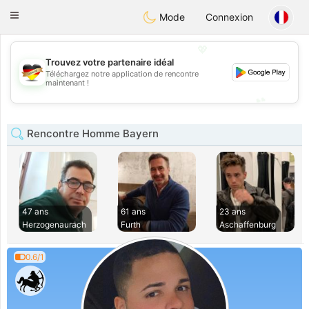
Deutsch
Dating
Toggle
Mode
Connexion
navigation
💖
Trouvez votre partenaire idéal
Téléchargez notre application de rencontre
💖
maintenant !
💕
💕
Rencontre Homme Bayern
47 ans
61 ans
23 ans
Herzogenaurach
Furth
Aschaffenburg
0.6/1