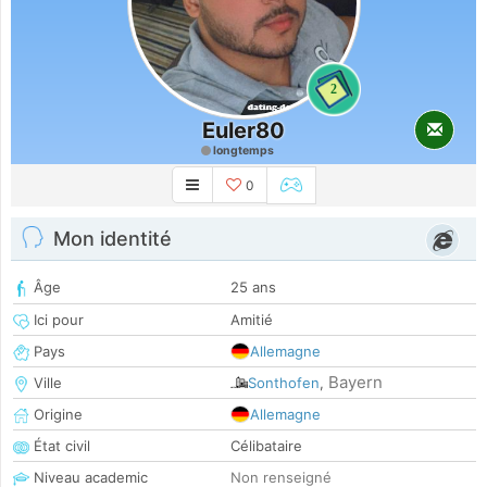
2
Euler80
longtemps
0
Mon identité
Âge
25 ans
Ici pour
Amitié
Pays
Allemagne
Bayern
Ville
Sonthofen
,
Origine
Allemagne
État civil
Célibataire
Niveau academic
Non renseigné