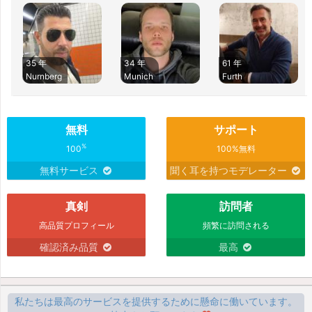
35 年
34 年
61 年
Nurnberg
Munich
Furth
無料
サポート
%
100
100%無料
無料サービス
聞く耳を持つモデレーター
真剣
訪問者
高品質プロフィール
頻繁に訪問される
確認済み品質
最高
私たちは最高のサービスを提供するために懸命に働いています。