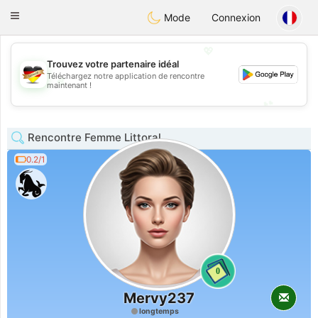
Deutsch
Dating
Toggle
Mode
Connexion
navigation
💖
Trouvez votre partenaire idéal
Téléchargez notre application de rencontre
💖
maintenant !
💕
💕
Rencontre Femme Littoral
0.2/1
0
Mervy237
longtemps