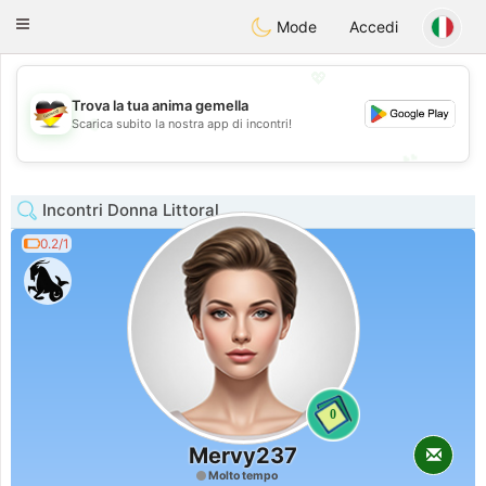
Deutsch
Dating
Toggle
Mode
Accedi
navigation
💖
Trova la tua anima gemella
💖
Scarica subito la nostra app di incontri!
💕
💕
Incontri Donna Littoral
0.2/1
0
Mervy237
Molto tempo