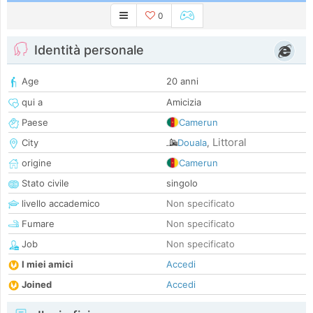
0
Identità personale
Age
20 anni
qui a
Amicizia
Paese
Camerun
Littoral
City
Douala
,
origine
Camerun
Stato civile
singolo
livello accademico
Non specificato
Fumare
Non specificato
Job
Non specificato
I miei amici
Accedi
Joined
Accedi