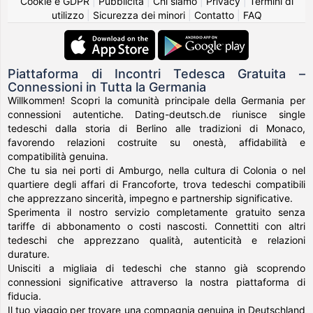
Cookie e GDPR
|
Pubblicità
|
Chi siamo
|
Privacy
|
Termini di
utilizzo
|
Sicurezza dei minori
|
Contatto
|
FAQ
Piattaforma di Incontri Tedesca Gratuita –
Connessioni in Tutta la Germania
Willkommen! Scopri la comunità principale della Germania per
connessioni autentiche. Dating-deutsch.de riunisce single
tedeschi dalla storia di Berlino alle tradizioni di Monaco,
favorendo relazioni costruite su onestà, affidabilità e
compatibilità genuina.
Che tu sia nei porti di Amburgo, nella cultura di Colonia o nel
quartiere degli affari di Francoforte, trova tedeschi compatibili
che apprezzano sincerità, impegno e partnership significative.
Sperimenta il nostro servizio completamente gratuito senza
tariffe di abbonamento o costi nascosti. Connettiti con altri
tedeschi che apprezzano qualità, autenticità e relazioni
durature.
Unisciti a migliaia di tedeschi che stanno già scoprendo
connessioni significative attraverso la nostra piattaforma di
fiducia.
Il tuo viaggio per trovare una compagnia genuina in Deutschland