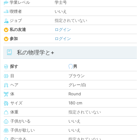
学業レベル
学士号
喫煙者
いいえ
ジョブ
指定されていない
私の友達
ログイン
参加
ログイン
私の物理学と+
探す
男
目
ブラウン
ヘア
グレー/白
体
Round
サイズ
180 cm
体重
指定されていない
子供がいる
いいえ
子供が欲しい
いいえ
恋に出る
指定されていない