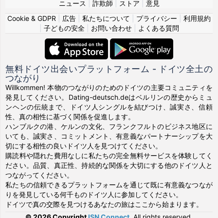
ニュース
|
詐欺師
|
ストア
|
意見
Cookie & GDPR
|
広告
|
私たちについて
|
プライバシー
|
利用規約
|
子どもの安全
|
お問い合わせ
|
よくある質問
無料ドイツ出会いプラットフォーム - ドイツ全土の
つながり
Willkommen! 本物のつながりのためのドイツの主要コミュニティを
発見してください。Dating-deutsch.deはベルリンの歴史からミュ
ンヘンの伝統まで、ドイツ人シングルを結びつけ、誠実さ、信頼
性、真の相性に基づく関係を促進します。
ハンブルクの港、ケルンの文化、フランクフルトのビジネス地区に
いても、誠実さ、コミットメント、有意義なパートナーシップを大
切にする相性の良いドイツ人を見つけてください。
購読料や隠れた費用なしに私たちの完全無料サービスを体験してく
ださい。品質、真正性、持続的な関係を大切にする他のドイツ人と
つながってください。
私たちの信頼できるプラットフォームを通じて既に有意義なつなが
りを発見している何千ものドイツ人に参加してください。
ドイツで真の交際を見つけるあなたの旅はここから始まります。
© 2026 Copyright
ISN Connect
.
All rights reserved.