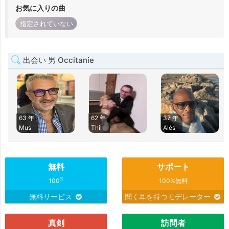
お気に入りの曲
指定されていない
出会い 男 Occitanie
63 年
62 年
37 年
Mus
Thil
Alès
無料
サポート
%
100
100%無料
無料サービス
聞く耳を持つモデレーター
真剣
訪問者