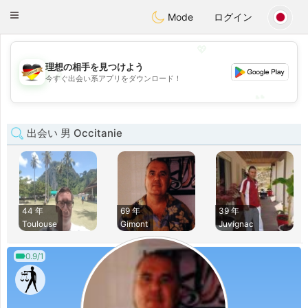
Deutsch
Dating
Toggle
Mode
ログイン
navigation
💖
理想の相手を見つけよう
💖
今すぐ出会い系アプリをダウンロード！
💕
💕
出会い 男 Occitanie
44 年
69 年
39 年
Toulouse
Gimont
Juvignac
0.9/1