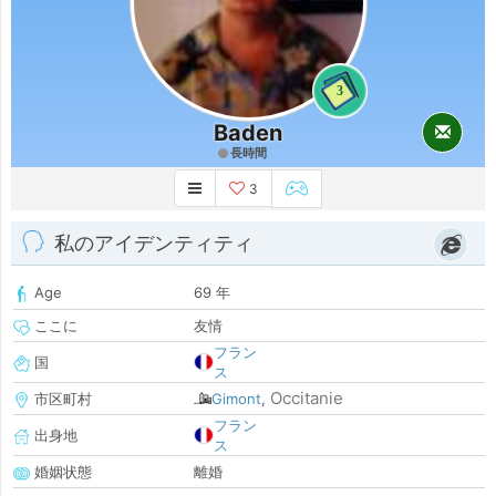
3
Baden
長時間
3
私のアイデンティティ
Age
69 年
ここに
友情
フラン
国
ス
Occitanie
市区町村
Gimont
,
フラン
出身地
ス
婚姻状態
離婚