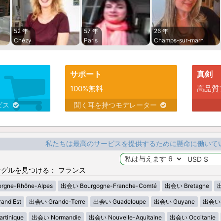
52 年
57 年
26 年
Chézy
Paris
Champs-sur-marn
サポート
真剣
100%無料
高品質
ビス
聞く耳を持つモデレーター
私たちは最高のサービスを提供するために懸命に働いて
グルを見つける： フランス
gne-Rhône-Alpes
出会い Bourgogne-Franche-Comté
出会い Bretagne
出
nd Est
出会い Grande-Terre
出会い Guadeloupe
出会い Guyane
出会い H
tinique
出会い Normandie
出会い Nouvelle-Aquitaine
出会い Occitanie