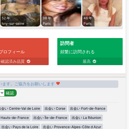
52 年
38 年
46 年
Ivry-sur-seine
Paris
Paris
訪問者
プロフィール
頻繁に訪問される
確認済み品質
最高
います。ご協力をお願いします
会い Centre-Val de Loire
出会い Corse
出会い Fort-de-france
auts-de-France
出会い Île-de-France
出会い La Réunion
出会い Pays de la Loire
出会い Provence-Alpes-Côte d Azur