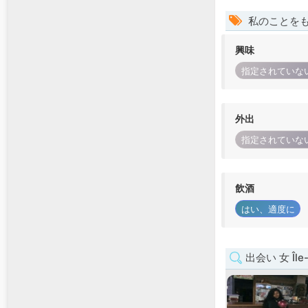
私のことを
興味
指定されていな
外出
指定されていな
飲酒
はい、適度に
出会い 女 Île-