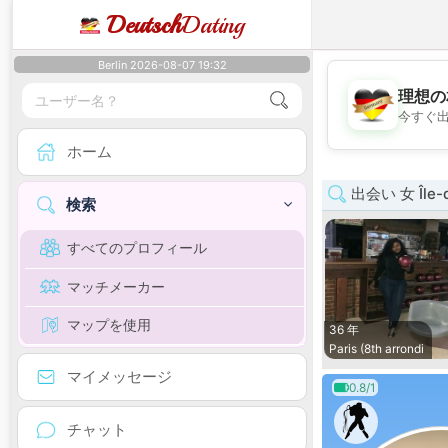
Deutsch
Dating
Berlin 2026-08-07 19:32
理想の
今すぐ
ホーム
出会い 女 Île-d
検索
すべてのプロフィール
マッチメーカー
マップを使用
36 年
Paris (8th arrondi
マイメッセージ
0.8/1
チャット