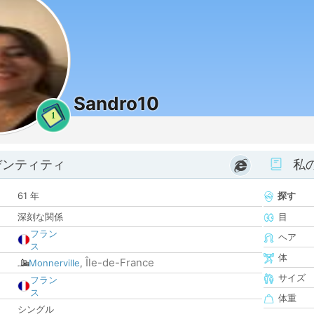
Sandro10
1
デンティティ
私
61 年
探す
深刻な関係
目
フラン
ヘア
ス
体
Île-de-France
Monnerville
,
サイズ
フラン
ス
体重
シングル