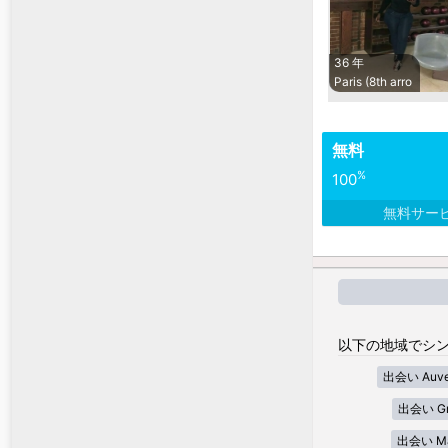
36 年
Paris (8th arro
無料
%
100
無料サー
以下の地域でシン
出会い Auver
出会い Gra
出会い Mar