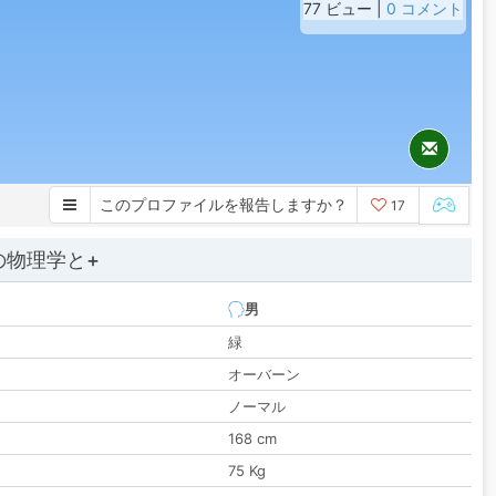
77 ビュー |
0 コメント
このプロファイルを報告しますか？
17
の物理学と+
男
緑
オーバーン
ノーマル
168 cm
75 Kg