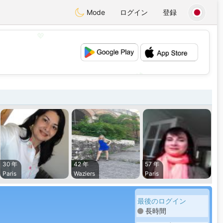
Mode
ログイン
登録
💖
💕
30 年
42 年
57 年
Paris
Waziers
Paris
最後のログイン
長時間