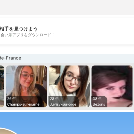
相手を見つけよう
💖
出会い系アプリをダウンロード！
💕
e-France
26 年
28 年
38 年
Champs-sur-marne
Juvisy-sur-orge
Bezons