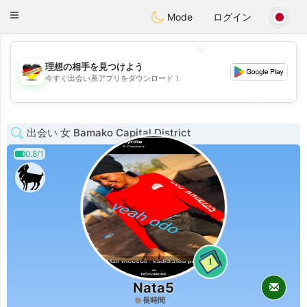
Deutsch
Dating
Toggle
Mode
ログイン
navigation
💖
理想の相手を見つけよう
💖
今すぐ出会い系アプリをダウンロード！
💕
💕
出会い 女 Bamako Capital District
0.8/1
1
Nata5
長時間