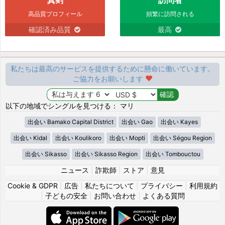
高品質プロフィール
頻繁に訪問される
確認済み品質
最高
私たちは最高のサービスを提供するために懸命に働いています。
ご協力をお願いします
以下の地域でシングルを見つける： マリ
出会い Bamako Capital District
出会い Gao
出会い Kayes
出会い Kidal
出会い Koulikoro
出会い Mopti
出会い Ségou Region
出会い Sikasso
出会い Sikasso Region
出会い Tombouctou
ニュース
|
詐欺師
|
ストア
|
意見
Cookie & GDPR
|
広告
|
私たちについて
|
プライバシー
|
利用規約
|
子どもの安全
|
お問い合わせ
|
よくある質問