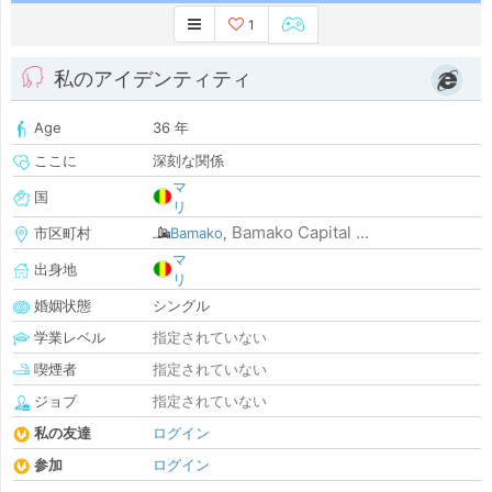
1
私のアイデンティティ
Age
36 年
ここに
深刻な関係
マ
国
リ
Bamako Capital ...
市区町村
Bamako
,
マ
出身地
リ
婚姻状態
シングル
学業レベル
指定されていない
喫煙者
指定されていない
ジョブ
指定されていない
私の友達
ログイン
参加
ログイン