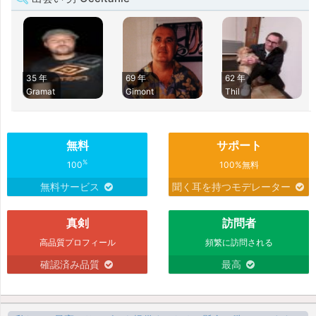
35 年
69 年
62 年
Gramat
Gimont
Thil
無料
サポート
%
100
100%無料
無料サービス
聞く耳を持つモデレーター
真剣
訪問者
高品質プロフィール
頻繁に訪問される
確認済み品質
最高