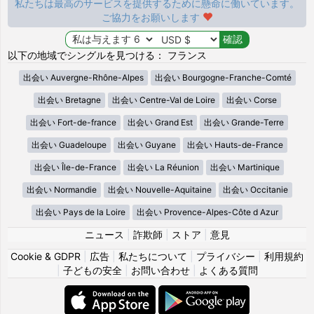
私たちは最高のサービスを提供するために懸命に働いています。
ご協力をお願いします
以下の地域でシングルを見つける： フランス
出会い Auvergne-Rhône-Alpes
出会い Bourgogne-Franche-Comté
出会い Bretagne
出会い Centre-Val de Loire
出会い Corse
出会い Fort-de-france
出会い Grand Est
出会い Grande-Terre
出会い Guadeloupe
出会い Guyane
出会い Hauts-de-France
出会い Île-de-France
出会い La Réunion
出会い Martinique
出会い Normandie
出会い Nouvelle-Aquitaine
出会い Occitanie
出会い Pays de la Loire
出会い Provence-Alpes-Côte d Azur
ニュース
|
詐欺師
|
ストア
|
意見
Cookie & GDPR
|
広告
|
私たちについて
|
プライバシー
|
利用規約
|
子どもの安全
|
お問い合わせ
|
よくある質問