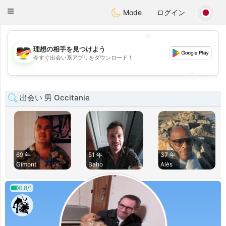
Deutsch
Dating
Toggle
Mode
ログイン
navigation
💖
理想の相手を見つけよう
💖
今すぐ出会い系アプリをダウンロード！
💕
💕
出会い 男 Occitanie
69 年
51 年
37 年
Gimont
Baho
Alès
0.8/1