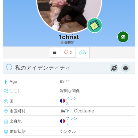
3
1christ
長時間
2
私のアイデンティティ
Age
62 年
ここに
深刻な関係
フラン
国
ス
Occitanie
市区町村
Thil
,
フラン
出身地
ス
婚姻状態
シングル