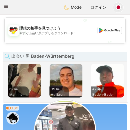
Deutsch
Dating
Toggle
Mode
ログイン
navigation
💖
理想の相手を見つけよう
💖
今すぐ出会い系アプリをダウンロード！
💕
💕
出会い 男 Baden-Württemberg
62 年
39 年
47 年
Mannheim
Heilbronn
Baden-Baden
0.6/1