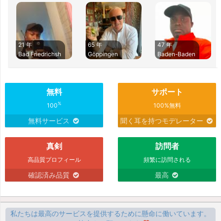
21 年
65 年
47 年
Bad Friedrichsh
Göppingen
Baden-Baden
無料
サポート
%
100
100%無料
無料サービス
聞く耳を持つモデレーター
真剣
訪問者
高品質プロフィール
頻繁に訪問される
確認済み品質
最高
私たちは最高のサービスを提供するために懸命に働いています。