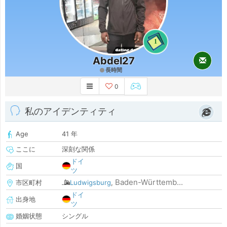
1
Abdel27
長時間
0
私のアイデンティティ
Age
41 年
ここに
深刻な関係
ドイ
国
ツ
Baden-Württemb...
市区町村
Ludwigsburg
,
ドイ
出身地
ツ
婚姻状態
シングル