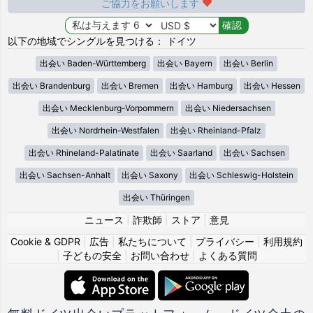
ご協力をお願いします
以下の地域でシングルを見つける： ドイツ
出会い Baden-Württemberg
出会い Bayern
出会い Berlin
出会い Brandenburg
出会い Bremen
出会い Hamburg
出会い Hessen
出会い Mecklenburg-Vorpommern
出会い Niedersachsen
出会い Nordrhein-Westfalen
出会い Rheinland-Pfalz
出会い Rhineland-Palatinate
出会い Saarland
出会い Sachsen
出会い Sachsen-Anhalt
出会い Saxony
出会い Schleswig-Holstein
出会い Thüringen
ニュース
|
詐欺師
|
ストア
|
意見
Cookie & GDPR
|
広告
|
私たちについて
|
プライバシー
|
利用規約
|
子どもの安全
|
お問い合わせ
|
よくある質問