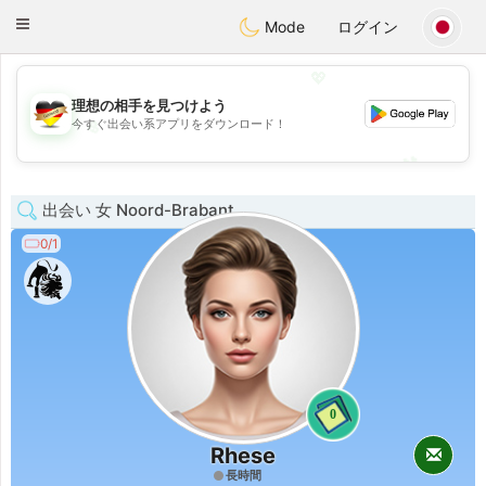
Deutsch
Dating
Toggle
Mode
ログイン
navigation
💖
理想の相手を見つけよう
💖
今すぐ出会い系アプリをダウンロード！
💕
💕
出会い 女 Noord-Brabant
0/1
0
Rhese
長時間