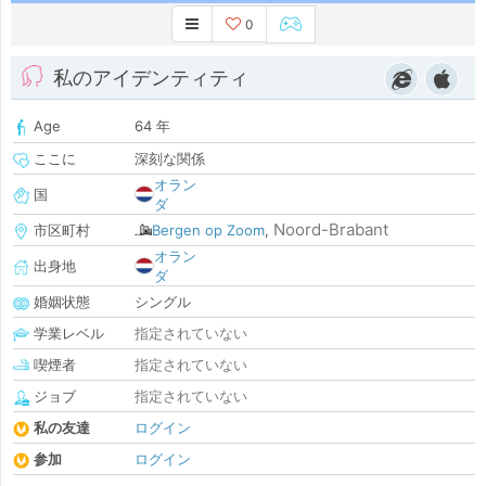
0
私のアイデンティティ
Age
64 年
ここに
深刻な関係
オラン
国
ダ
Noord-Brabant
市区町村
Bergen op Zoom
,
オラン
出身地
ダ
婚姻状態
シングル
学業レベル
指定されていない
喫煙者
指定されていない
ジョブ
指定されていない
私の友達
ログイン
参加
ログイン