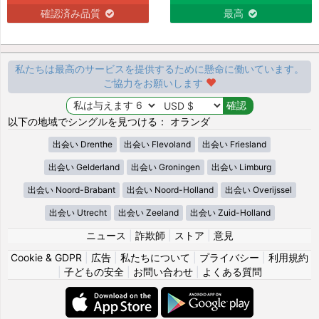
確認済み品質
最高
私たちは最高のサービスを提供するために懸命に働いています。
ご協力をお願いします
以下の地域でシングルを見つける： オランダ
出会い Drenthe
出会い Flevoland
出会い Friesland
出会い Gelderland
出会い Groningen
出会い Limburg
出会い Noord-Brabant
出会い Noord-Holland
出会い Overijssel
出会い Utrecht
出会い Zeeland
出会い Zuid-Holland
ニュース
|
詐欺師
|
ストア
|
意見
Cookie & GDPR
|
広告
|
私たちについて
|
プライバシー
|
利用規約
|
子どもの安全
|
お問い合わせ
|
よくある質問