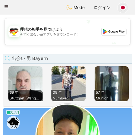
Deutsch
Dating
Toggle
Mode
ログイン
navigation
💖
理想の相手を見つけよう
💖
今すぐ出会い系アプリをダウンロード！
💕
💕
出会い 男 Bayern
69 年
39 年
57 年
Stuttgart (Wangen)
Nurnberg
Munich
0.7/1