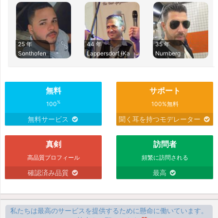
25 年
44 年
35 年
Sonthofen
Lappersdorf (Ka
Nurnberg
無料
サポート
%
100
100%無料
無料サービス
聞く耳を持つモデレーター
真剣
訪問者
高品質プロフィール
頻繁に訪問される
確認済み品質
最高
私たちは最高のサービスを提供するために懸命に働いています。