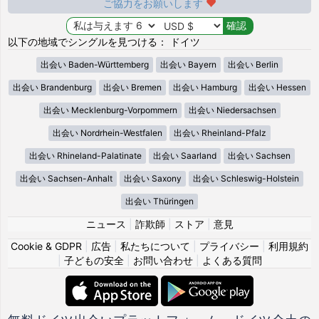
ご協力をお願いします
以下の地域でシングルを見つける： ドイツ
出会い Baden-Württemberg
出会い Bayern
出会い Berlin
出会い Brandenburg
出会い Bremen
出会い Hamburg
出会い Hessen
出会い Mecklenburg-Vorpommern
出会い Niedersachsen
出会い Nordrhein-Westfalen
出会い Rheinland-Pfalz
出会い Rhineland-Palatinate
出会い Saarland
出会い Sachsen
出会い Sachsen-Anhalt
出会い Saxony
出会い Schleswig-Holstein
出会い Thüringen
ニュース
|
詐欺師
|
ストア
|
意見
Cookie & GDPR
|
広告
|
私たちについて
|
プライバシー
|
利用規約
|
子どもの安全
|
お問い合わせ
|
よくある質問