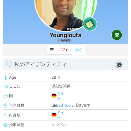
1
Youngloufa
長時間
0
私のアイデンティティ
Age
28 年
ここに
深刻な関係
ドイ
国
ツ
Bayern
市区町村
Bad Toelz
,
ドイ
出身地
ツ
婚姻状態
シングル