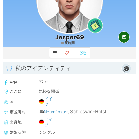
0
Jesper69
長時間
1
私のアイデンティティ
Age
27 年
ここに
気軽な関係
ドイ
国
ツ
Schleswig-Holst...
市区町村
Neumünster
,
ドイ
出身地
ツ
婚姻状態
シングル