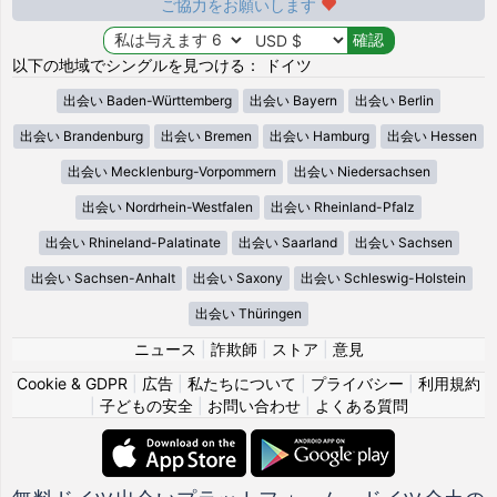
ご協力をお願いします
以下の地域でシングルを見つける： ドイツ
出会い Baden-Württemberg
出会い Bayern
出会い Berlin
出会い Brandenburg
出会い Bremen
出会い Hamburg
出会い Hessen
出会い Mecklenburg-Vorpommern
出会い Niedersachsen
出会い Nordrhein-Westfalen
出会い Rheinland-Pfalz
出会い Rhineland-Palatinate
出会い Saarland
出会い Sachsen
出会い Sachsen-Anhalt
出会い Saxony
出会い Schleswig-Holstein
出会い Thüringen
ニュース
|
詐欺師
|
ストア
|
意見
Cookie & GDPR
|
広告
|
私たちについて
|
プライバシー
|
利用規約
|
子どもの安全
|
お問い合わせ
|
よくある質問