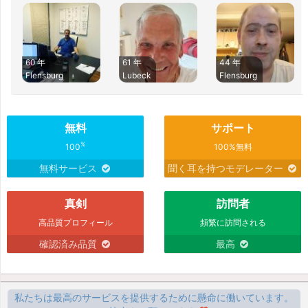
60 年
61 年
44 年
Flensburg
Lubeck
Flensburg
無料
サポート
%
100
100%無料
無料サービス
聞く耳を持つモデレーター
真剣
訪問者
高品質プロフィール
頻繁に訪問される
確認済み品質
最高
私たちは最高のサービスを提供するために懸命に働いています。