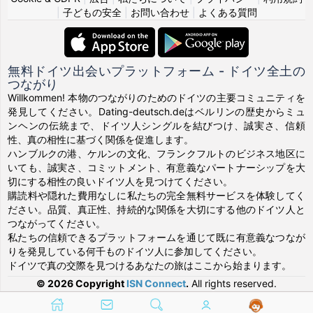
|
子どもの安全
|
お問い合わせ
|
よくある質問
無料ドイツ出会いプラットフォーム - ドイツ全土の
つながり
Willkommen! 本物のつながりのためのドイツの主要コミュニティを
発見してください。Dating-deutsch.deはベルリンの歴史からミュ
ンヘンの伝統まで、ドイツ人シングルを結びつけ、誠実さ、信頼
性、真の相性に基づく関係を促進します。
ハンブルクの港、ケルンの文化、フランクフルトのビジネス地区に
いても、誠実さ、コミットメント、有意義なパートナーシップを大
切にする相性の良いドイツ人を見つけてください。
購読料や隠れた費用なしに私たちの完全無料サービスを体験してく
ださい。品質、真正性、持続的な関係を大切にする他のドイツ人と
つながってください。
私たちの信頼できるプラットフォームを通じて既に有意義なつなが
りを発見している何千ものドイツ人に参加してください。
ドイツで真の交際を見つけるあなたの旅はここから始まります。
© 2026 Copyright
ISN Connect
.
All rights reserved.