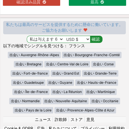
確認済み品質
最高
私たちは最高のサービスを提供するために懸命に働いています。
ご協力をお願いします
以下の地域でシングルを見つける： フランス
出会い Auvergne-Rhône-Alpes
出会い Bourgogne-Franche-Comté
出会い Bretagne
出会い Centre-Val de Loire
出会い Corse
出会い Fort-de-france
出会い Grand Est
出会い Grande-Terre
出会い Guadeloupe
出会い Guyane
出会い Hauts-de-France
出会い Île-de-France
出会い La Réunion
出会い Martinique
出会い Normandie
出会い Nouvelle-Aquitaine
出会い Occitanie
出会い Pays de la Loire
出会い Provence-Alpes-Côte d Azur
ニュース
|
詐欺師
|
ストア
|
意見
Cookie & GDPR
|
広告
|
私たちについて
|
プライバシー
|
利用規約