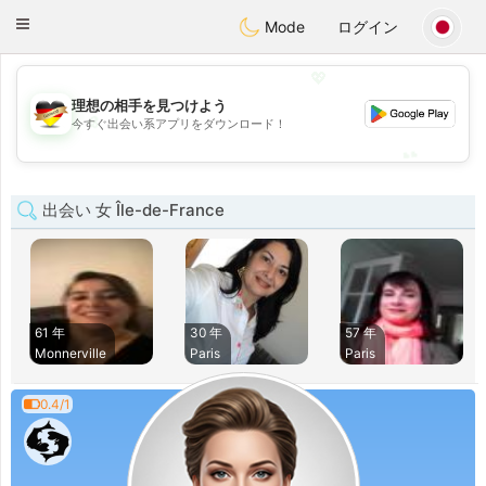
Deutsch
Dating
Toggle
Mode
ログイン
navigation
💖
理想の相手を見つけよう
💖
今すぐ出会い系アプリをダウンロード！
💕
💕
出会い 女 Île-de-France
61 年
30 年
57 年
Monnerville
Paris
Paris
0.4/1