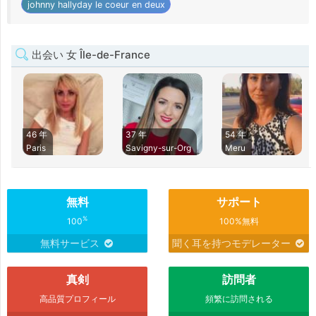
johnny hallyday le coeur en deux
出会い 女 Île-de-France
46 年
37 年
54 年
Paris
Savigny-sur-Org
Meru
無料
サポート
%
100
100%無料
無料サービス
聞く耳を持つモデレーター
真剣
訪問者
高品質プロフィール
頻繁に訪問される