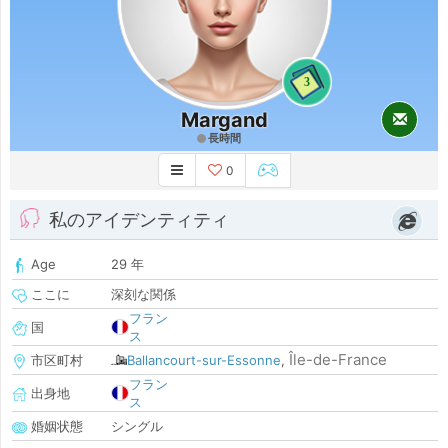
3
Margand
長時間
0
私のアイデンティティ
Age
29 年
ここに
深刻な関係
フラン
国
ス
Île-de-France
市区町村
Ballancourt-sur-Essonne
,
フラン
出身地
ス
婚姻状態
シングル