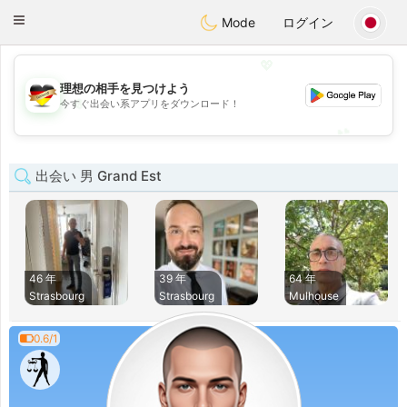
Deutsch
Dating
Toggle
Mode
ログイン
navigation
💖
理想の相手を見つけよう
💖
今すぐ出会い系アプリをダウンロード！
💕
💕
出会い 男 Grand Est
46 年
39 年
64 年
Strasbourg
Strasbourg
Mulhouse
0.6/1