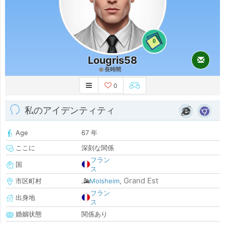
0
Lougris58
長時間
0
私のアイデンティティ
Age
67 年
ここに
深刻な関係
フラン
国
ス
Grand Est
市区町村
Molsheim
,
フラン
出身地
ス
婚姻状態
関係あり