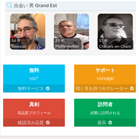
出会い 男 Grand Est
54 年
35 年
57 年
Sélestat
Pfaffenhoffen
Châlons-en-Cham
無料
サポート
%
100
100%無料
無料サービス
聞く耳を持つモデレーター
真剣
訪問者
高品質プロフィール
頻繁に訪問される
確認済み品質
最高