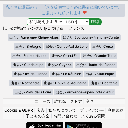
私たちは最高のサービスを提供するために懸命に働いています。
ご協力をお願いします
以下の地域でシングルを見つける： フランス
出会い Auvergne-Rhône-Alpes
出会い Bourgogne-Franche-Comté
出会い Bretagne
出会い Centre-Val de Loire
出会い Corse
出会い Fort-de-france
出会い Grand Est
出会い Grande-Terre
出会い Guadeloupe
出会い Guyane
出会い Hauts-de-France
出会い Île-de-France
出会い La Réunion
出会い Martinique
出会い Normandie
出会い Nouvelle-Aquitaine
出会い Occitanie
出会い Pays de la Loire
出会い Provence-Alpes-Côte d Azur
ニュース
|
詐欺師
|
ストア
|
意見
Cookie & GDPR
|
広告
|
私たちについて
|
プライバシー
|
利用規約
|
子どもの安全
|
お問い合わせ
|
よくある質問