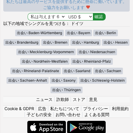
私たちは最高のサービスを提供するために懸命に働いています。
ご協力をお願いします
以下の地域でシングルを見つける： ドイツ
出会い Baden-Württemberg
出会い Bayern
出会い Berlin
出会い Brandenburg
出会い Bremen
出会い Hamburg
出会い Hessen
出会い Mecklenburg-Vorpommern
出会い Niedersachsen
出会い Nordrhein-Westfalen
出会い Rheinland-Pfalz
出会い Rhineland-Palatinate
出会い Saarland
出会い Sachsen
出会い Sachsen-Anhalt
出会い Saxony
出会い Schleswig-Holstein
出会い Thüringen
ニュース
|
詐欺師
|
ストア
|
意見
Cookie & GDPR
|
広告
|
私たちについて
|
プライバシー
|
利用規約
|
子どもの安全
|
お問い合わせ
|
よくある質問