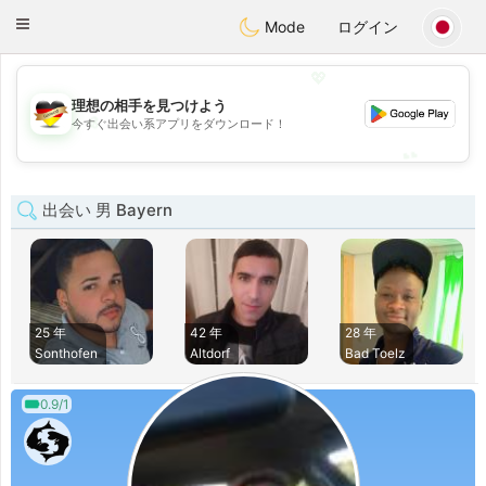
Deutsch
Dating
Toggle
Mode
ログイン
navigation
💖
理想の相手を見つけよう
💖
今すぐ出会い系アプリをダウンロード！
💕
💕
出会い 男 Bayern
25 年
42 年
28 年
Sonthofen
Altdorf
Bad Toelz
0.9/1