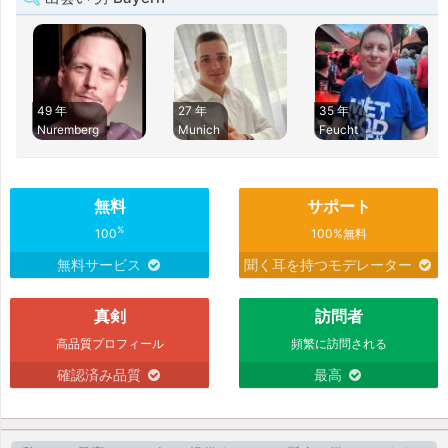
49 年
27 年
35 年
Nuremberg
Munich
Feucht
無料
サポート
%
100
100%無料
無料サービス
聞く耳を持つモデレーター
真剣
訪問者
高品質プロフィール
頻繁に訪問される
確認済み品質
最高