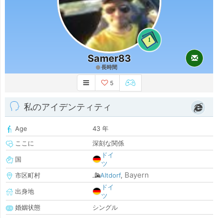
1
Samer83
長時間
5
私のアイデンティティ
Age
43 年
ここに
深刻な関係
ドイ
国
ツ
Bayern
市区町村
Altdorf
,
ドイ
出身地
ツ
婚姻状態
シングル