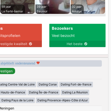
59 jaar
39 jaar
32 jaar
La Ferté-bernar
Saumur
Arnage
us
Bezoekers
itsprofielen
Veel bezocht
estigde kwaliteit
Het beste
 alsjeblieft ondersteunend
ating Centre-Val de Loire
Dating Corse
Dating Fort-de-france
g Hauts-de-France
Dating Île-de-France
Dating La Réunion
Dating Pays de la Loire
Dating Provence-Alpes-Côte d Azur
Meningen