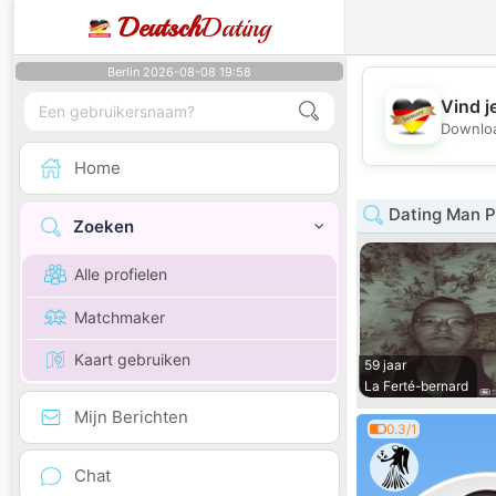
Deutsch
Dating
Berlin 2026-08-08 19:58
Vind j
Downloa
Home
Dating Man Pa
Zoeken
Alle profielen
Matchmaker
Kaart gebruiken
59 jaar
La Ferté-bernard
Mijn Berichten
0.3/1
Chat