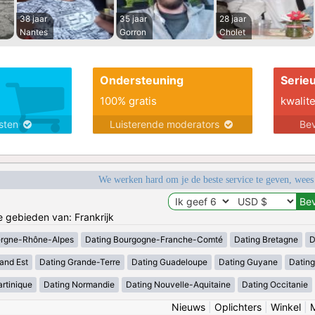
38 jaar
35 jaar
28 jaar
Nantes
Gorron
Cholet
Ondersteuning
Serie
100% gratis
kwalite
nsten
Luisterende moderators
Bev
We werken hard om je de beste service te geven, wees
e gebieden van: Frankrijk
ergne-Rhône-Alpes
Dating Bourgogne-Franche-Comté
Dating Bretagne
D
and Est
Dating Grande-Terre
Dating Guadeloupe
Dating Guyane
Datin
rtinique
Dating Normandie
Dating Nouvelle-Aquitaine
Dating Occitanie
Nieuws
|
Oplichters
|
Winkel
|