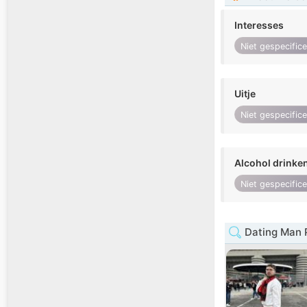
Interesses
Niet gespecific
Uitje
Niet gespecific
Alcohol drinke
Niet gespecific
Dating Man P