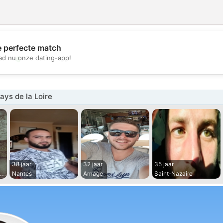
e perfecte match
💖
d nu onze dating-app!
💕
ys de la Loire
38 jaar
32 jaar
35 jaar
Nantes
Arnage
Saint-Nazaire