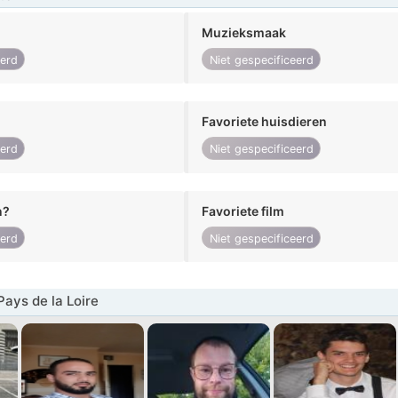
Muzieksmaak
eerd
Niet gespecificeerd
Favoriete huisdieren
eerd
Niet gespecificeerd
n?
Favoriete film
eerd
Niet gespecificeerd
ays de la Loire