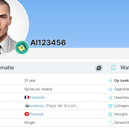
Al123456
0
rmatie
Wat
31 jaar
Op zoek
Serieuze relatie
Ogenkle
Frankrijk
Haarkle
Pays de la Loir...
Andreze
,
Lichaam
Tunesië
Hoogte
Single
Gewich