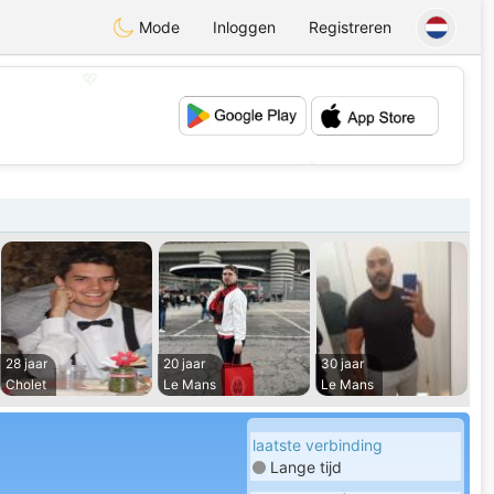
Mode
Inloggen
Registreren
💖
💕
28 jaar
20 jaar
30 jaar
Cholet
Le Mans
Le Mans
laatste verbinding
Lange tijd