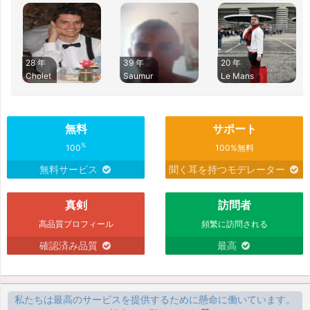
28 年
39 年
20 年
Cholet
Saumur
Le Mans
無料
サポート
%
100
100%無料
無料サービス
聞く耳を持つモデレーター
真剣
訪問者
高品質プロフィール
頻繁に訪問される
確認済み品質
最高
私たちは最高のサービスを提供するために懸命に働いています。