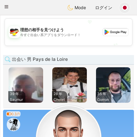
Deutsch
Dating
Toggle
Mode
ログイン
navigation
💖
理想の相手を見つけよう
💖
今すぐ出会い系アプリをダウンロード！
💕
💕
出会い 男 Pays de la Loire
39 年
28 年
35 年
Saumur
Cholet
Gorron
0.3/1