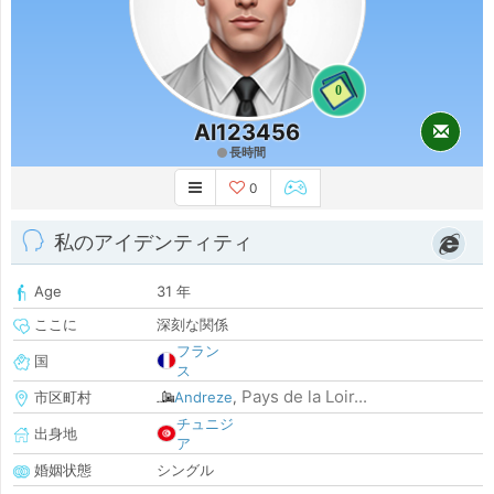
0
Al123456
長時間
0
私のアイデンティティ
Age
31 年
ここに
深刻な関係
フラン
国
ス
Pays de la Loir...
市区町村
Andreze
,
チュニジ
出身地
ア
婚姻状態
シングル