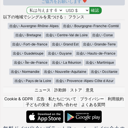
ご協力をお願いします
以下の地域でシングルを見つける： フランス
出会い Auvergne-Rhône-Alpes
出会い Bourgogne-Franche-Comté
出会い Bretagne
出会い Centre-Val de Loire
出会い Corse
出会い Fort-de-france
出会い Grand Est
出会い Grande-Terre
出会い Guadeloupe
出会い Guyane
出会い Hauts-de-France
出会い Île-de-France
出会い La Réunion
出会い Martinique
出会い Normandie
出会い Nouvelle-Aquitaine
出会い Occitanie
出会い Pays de la Loire
出会い Provence-Alpes-Côte d Azur
ニュース
|
詐欺師
|
ストア
|
意見
Cookie & GDPR
|
広告
|
私たちについて
|
プライバシー
|
利用規約
|
子どもの安全
|
お問い合わせ
|
よくある質問