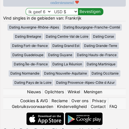
ondersteunend
Vind singles in de gebieden van: Frankrijk
Dating Auvergne-Rhône-Alpes
Dating Bourgogne-Franche-Comté
Dating Bretagne
Dating Centre-Val de Loire
Dating Corse
Dating Fort-de-france
Dating Grand Est
Dating Grande-Terre
Dating Guadeloupe
Dating Guyane
Dating Hauts-de-France
Dating Île-de-France
Dating La Réunion
Dating Martinique
Dating Normandie
Dating Nouvelle-Aquitaine
Dating Occitanie
Dating Pays de la Loire
Dating Provence-Alpes-Côte d Azur
Nieuws
|
Oplichters
|
Winkel
|
Meningen
Cookies & AVG
|
Reclame
|
Over ons
|
Privacy
|
Gebruiksvoorwaarden
|
Kinderveiligheid
|
Contact
|
FAQ