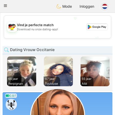
Deutsch
Dating
Toggle
Mode
Inloggen
navigation
💖
Vind je perfecte match
💖
Download nu onze dating-app!
💕
💕
Dating Vrouw Occitanie
65 jaar
47 jaar
55 jaar
Perpignan
Toulouse
Albi
0.8/1