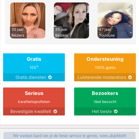
35 jaar
35 jaar
47 jaar
Béziers
Béziers
Toulouse
Gratis
Ondersteuning
%
100
100% gratis
Gratis diensten
Luisterende moderators
Serieus
Bezoekers
kwaliteitsprofielen
Veel bezocht
Bevestigde kwaliteit
Het beste
We werken hard om je de beste service te geven, wees alsjeblieft