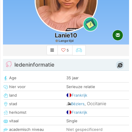
2
Lanie10
Lange tijd
5
ledeninformatie
Age
35 jaar
hier voor
Serieuze relatie
land
Frankrijk
Occitanie
stad
Béziers
,
herkomst
Frankrijk
vitaal
Single
academisch niveau
Niet gespecificeerd