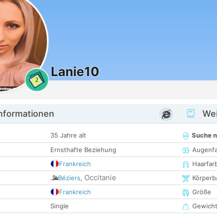
Lanie10
2
informationen
Wei
35 Jahre alt
Suche 
Ernsthafte Beziehung
Augenf
Frankreich
Haarfar
Occitanie
Béziers
,
Körperb
Frankreich
Größe
Single
Gewich