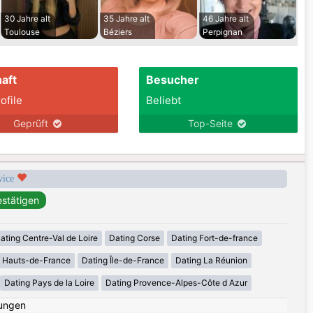
30 Jahre alt
35 Jahre alt
46 Jahre alt
Toulouse
Béziers
Perpignan
aft
Besucher
ofile
Beliebt
Geprüft
Top-Seite
rvice
ating Centre-Val de Loire
Dating Corse
Dating Fort-de-france
g Hauts-de-France
Dating Île-de-France
Dating La Réunion
Dating Pays de la Loire
Dating Provence-Alpes-Côte d Azur
ungen