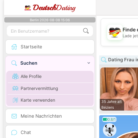
Deutsch
Dating
Berlin 2026-08-08 15:06
Finde 
Lade je
Startseite
Dating Frau i
Suchen
Alle Profile
Partnervermittlung
Karte verwenden
35 Jahre alt
Béziers
Meine Nachrichten
0.8/1
Chat