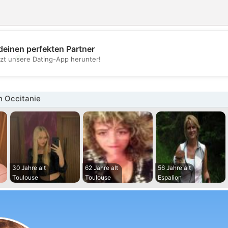
deinen perfekten Partner
💖
tzt unsere Dating-App herunter!
💕
n Occitanie
30 Jahre alt
62 Jahre alt
56 Jahre alt
Toulouse
Toulouse
Espalion