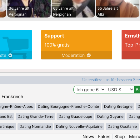
36 Jahre alt
65 Jahre alt
55 Jahre alt
Perpignan
Perpignan
Albi
Support
Ernsth
100% gratis
Top-Pr
nste
Moderation
Unterstütze uns für besseren Se
: Frankreich
ergne-Rhône-Alpes
Dating Bourgogne-Franche-Comté
Dating Bretagne
D
and Est
Dating Grande-Terre
Dating Guadeloupe
Dating Guyane
Datin
rtinique
Dating Normandie
Dating Nouvelle-Aquitaine
Dating Occitanie
News
|
Fakes
|
Shop
|
Mein