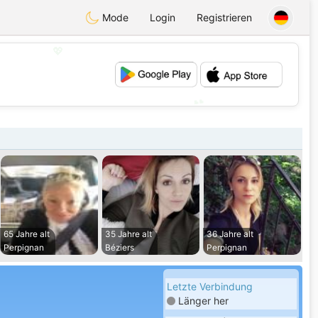
Mode
Login
Registrieren
💖
💕
65 Jahre alt
35 Jahre alt
36 Jahre alt
Perpignan
Béziers
Perpignan
Letzte Verbindung
Länger her