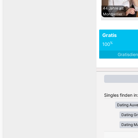
44 Jahre alt
Montpellier
Gratis
%
100
Gratisdie
Singles finden in
Dating Auv
Dating Gr
Dating Ma