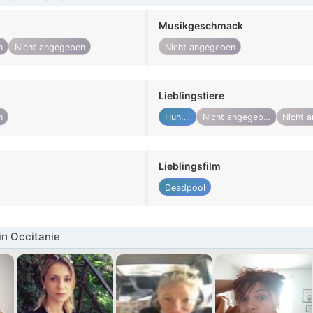
Musikgeschmack
n
Nicht angegeben
Nicht angegeben
Lieblingstiere
n
Hunde
Nicht angegeben
Lieblingsfilm
Deadpool
in Occitanie