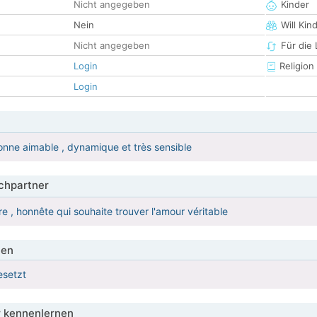
Nicht angegeben
Kinder
Nein
Will Kin
Nicht angegeben
Für die
Login
Religion
Login
onne aimable , dynamique et très sensible
hpartner
 , honnête qui souhaite trouver l'amour véritable
ien
esetzt
 kennenlernen