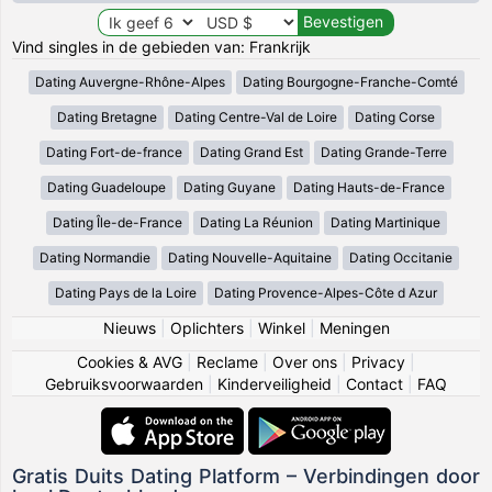
Vind singles in de gebieden van: Frankrijk
Dating Auvergne-Rhône-Alpes
Dating Bourgogne-Franche-Comté
Dating Bretagne
Dating Centre-Val de Loire
Dating Corse
Dating Fort-de-france
Dating Grand Est
Dating Grande-Terre
Dating Guadeloupe
Dating Guyane
Dating Hauts-de-France
Dating Île-de-France
Dating La Réunion
Dating Martinique
Dating Normandie
Dating Nouvelle-Aquitaine
Dating Occitanie
Dating Pays de la Loire
Dating Provence-Alpes-Côte d Azur
Nieuws
|
Oplichters
|
Winkel
|
Meningen
Cookies & AVG
|
Reclame
|
Over ons
|
Privacy
|
Gebruiksvoorwaarden
|
Kinderveiligheid
|
Contact
|
FAQ
Gratis Duits Dating Platform – Verbindingen door