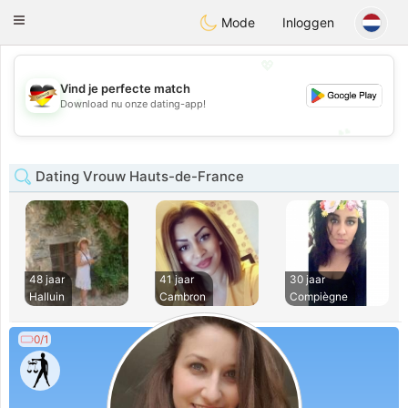
Deutsch
Dating
Toggle
Mode
Inloggen
navigation
💖
Vind je perfecte match
💖
Download nu onze dating-app!
💕
💕
Dating Vrouw Hauts-de-France
48 jaar
41 jaar
30 jaar
Halluin
Cambron
Compiègne
0/1