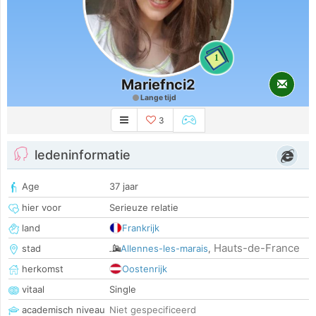
1
Mariefnci2
Lange tijd
3
ledeninformatie
Age
37 jaar
hier voor
Serieuze relatie
land
Frankrijk
Hauts-de-France
stad
Allennes-les-marais
,
herkomst
Oostenrijk
vitaal
Single
academisch niveau
Niet gespecificeerd