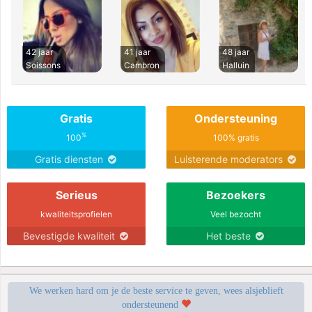
42 jaar
41 jaar
48 jaar
Soissons
Cambron
Halluin
Gratis
Ondersteuning
%
100
100% gratis
Gratis diensten
Luisterende moderators
Serieus
Bezoekers
kwaliteitsprofielen
Veel bezocht
Bevestigde kwaliteit
Het beste
We werken hard om je de beste service te geven, wees alsjeblieft
ondersteunend