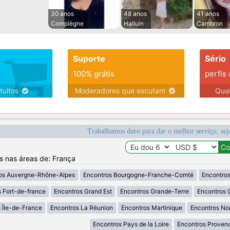
30 anos
48 anos
41 anos
Compiègne
Halluin
Cambron
Suporte
Sério
100% grátis
perfis
tuitos
Moderadores que escutam
Qua
Trabalhamos duro para dar o melhor serviço, sej
os nas áreas de: França
os Auvergne-Rhône-Alpes
Encontros Bourgogne-Franche-Comté
Encontros
 Fort-de-france
Encontros Grand Est
Encontros Grande-Terre
Encontros 
 Île-de-France
Encontros La Réunion
Encontros Martinique
Encontros No
Encontros Pays de la Loire
Encontros Proven