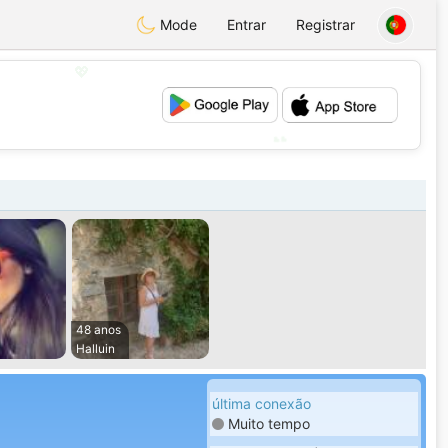
Mode
Entrar
Registrar
💖
💕
48 anos
Halluin
última conexão
Muito tempo