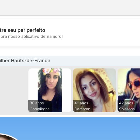
re seu par perfeito
💖
gora nosso aplicativo de namoro!
💕
lher Hauts-de-France
30 anos
41 anos
42 anos
Compiègne
Cambron
Soissons