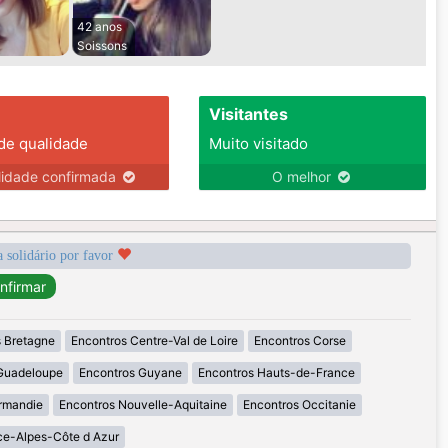
42 anos
Soissons
Visitantes
 de qualidade
Muito visitado
lidade confirmada
O melhor
a solidário por favor
 Bretagne
Encontros Centre-Val de Loire
Encontros Corse
Guadeloupe
Encontros Guyane
Encontros Hauts-de-France
rmandie
Encontros Nouvelle-Aquitaine
Encontros Occitanie
ce-Alpes-Côte d Azur