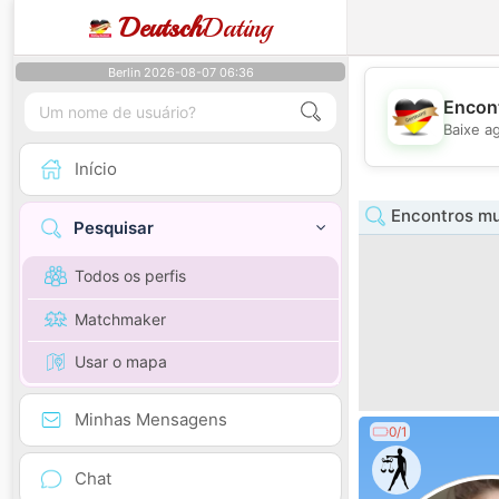
Deutsch
Dating
Berlin 2026-08-07 06:36
Encont
Baixe a
Início
Encontros mu
Pesquisar
Todos os perfis
Matchmaker
Usar o mapa
Minhas Mensagens
0/1
Chat