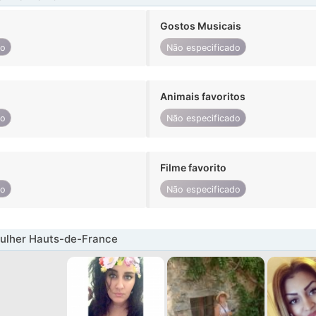
Gostos Musicais
do
Não especificado
Animais favoritos
do
Não especificado
Filme favorito
do
Não especificado
ulher Hauts-de-France