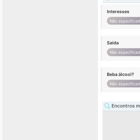
Interesses
Não especifica
Saída
Não especifica
Beba álcool?
Não especifica
Encontros m