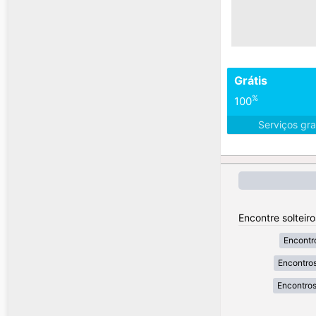
Grátis
%
100
Serviços gra
Encontre solteir
Encontr
Encontros
Encontros