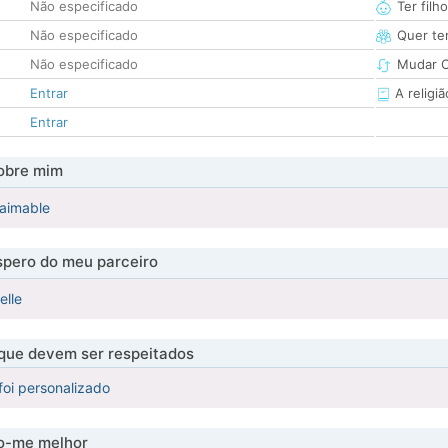
Não especificado
Ter filh
Não especificado
Quer ter
Não especificado
Mudar C
Entrar
A religiã
Entrar
obre mim
 aimable
pero do meu parceiro
elle
 que devem ser respeitados
foi personalizado
-me melhor