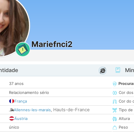
Mariefnci2
1
ntidade
Minh
37 anos
Procura
Relacionamento sério
Cor dos
França
Cor do 
Hauts-de-France
Allennes-les-marais
,
Tipo de
Áustria
Altura
único
Peso