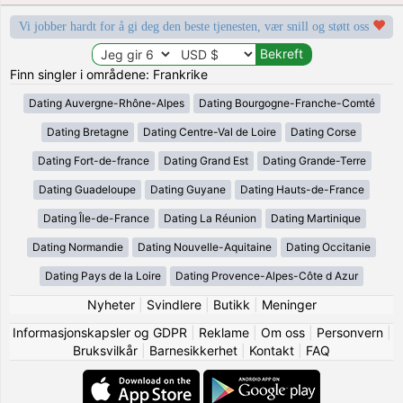
Vi jobber hardt for å gi deg den beste tjenesten, vær snill og støtt oss
Finn singler i områdene: Frankrike
Dating Auvergne-Rhône-Alpes
Dating Bourgogne-Franche-Comté
Dating Bretagne
Dating Centre-Val de Loire
Dating Corse
Dating Fort-de-france
Dating Grand Est
Dating Grande-Terre
Dating Guadeloupe
Dating Guyane
Dating Hauts-de-France
Dating Île-de-France
Dating La Réunion
Dating Martinique
Dating Normandie
Dating Nouvelle-Aquitaine
Dating Occitanie
Dating Pays de la Loire
Dating Provence-Alpes-Côte d Azur
Nyheter
|
Svindlere
|
Butikk
|
Meninger
Informasjonskapsler og GDPR
|
Reklame
|
Om oss
|
Personvern
|
Bruksvilkår
|
Barnesikkerhet
|
Kontakt
|
FAQ