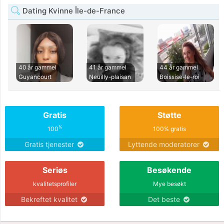
Dating Kvinne Île-de-France
40 år gammel
41 år gammel
44 år gammel
Guyancourt
Neuilly-plaisan
Boissise-le-roi
Gratis
Støtte
%
100
100% gratis
Gratis tjenester
Lyttende moderatorer
Seriøs
Besøkende
kvalitetsprofiler
Mye besøkt
Bekreftet kvalitet
Det beste