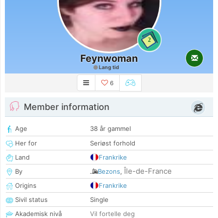
2
Feynwoman
Lang tid
6
Member information
Age
38 år gammel
Her for
Seriøst forhold
Land
Frankrike
Île-de-France
By
Bezons
,
Origins
Frankrike
Sivil status
Single
Akademisk nivå
Vil fortelle deg