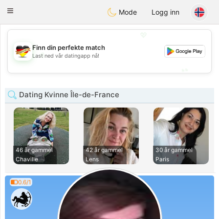
Deutsch
Dating
Toggle
Mode
Logg inn
navigation
💖
Finn din perfekte match
💖
Last ned vår datingapp nå!
💕
💕
Dating Kvinne Île-de-France
46 år gammel
42 år gammel
30 år gammel
Chaville
Lens
Paris
0.6/1