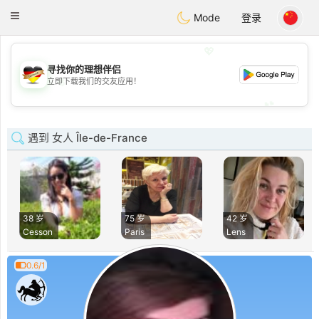
Deutsch
Dating
Toggle
Mode
登录
navigation
💖
寻找你的理想伴侣
💖
立即下载我们的交友应用！
💕
💕
遇到 女人 Île-de-France
38 岁
75 岁
42 岁
Cesson
Paris
Lens
0.6/1