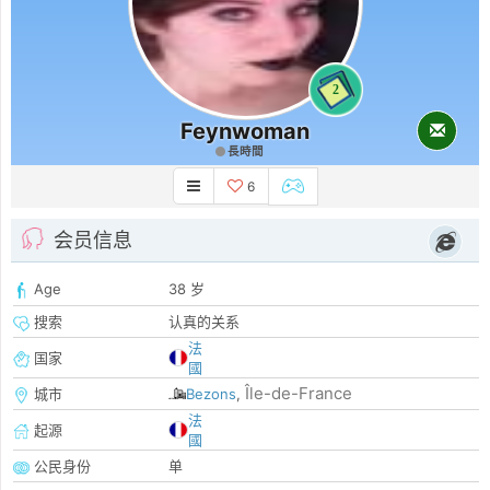
2
Feynwoman
長時間
6
会员信息
Age
38 岁
搜索
认真的关系
法
国家
國
Île-de-France
城市
Bezons
,
法
起源
國
公民身份
单