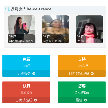
遇到 女人 Île-de-France
39 岁
52 岁
57 岁
Champigny-sur-M
Ivry-sur-seine
Paris
免费
支持
%
100
100%免费
免费服务
倾听的管理员
认真
访客
优质档案
访问量很高
已确认品质
最佳