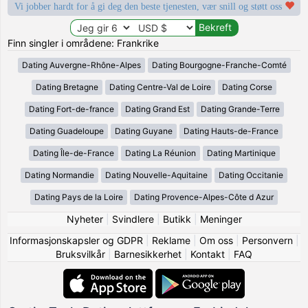
Vi jobber hardt for å gi deg den beste tjenesten, vær snill og støtt oss
Finn singler i områdene: Frankrike
Dating Auvergne-Rhône-Alpes
Dating Bourgogne-Franche-Comté
Dating Bretagne
Dating Centre-Val de Loire
Dating Corse
Dating Fort-de-france
Dating Grand Est
Dating Grande-Terre
Dating Guadeloupe
Dating Guyane
Dating Hauts-de-France
Dating Île-de-France
Dating La Réunion
Dating Martinique
Dating Normandie
Dating Nouvelle-Aquitaine
Dating Occitanie
Dating Pays de la Loire
Dating Provence-Alpes-Côte d Azur
Nyheter
|
Svindlere
|
Butikk
|
Meninger
Informasjonskapsler og GDPR
|
Reklame
|
Om oss
|
Personvern
|
Bruksvilkår
|
Barnesikkerhet
|
Kontakt
|
FAQ