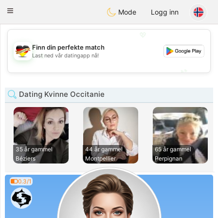
Deutsch
Dating
Toggle
Mode
Logg inn
navigation
💖
Finn din perfekte match
💖
Last ned vår datingapp nå!
💕
💕
Dating Kvinne Occitanie
35 år gammel
44 år gammel
65 år gammel
Béziers
Montpellier
Perpignan
0.3/1