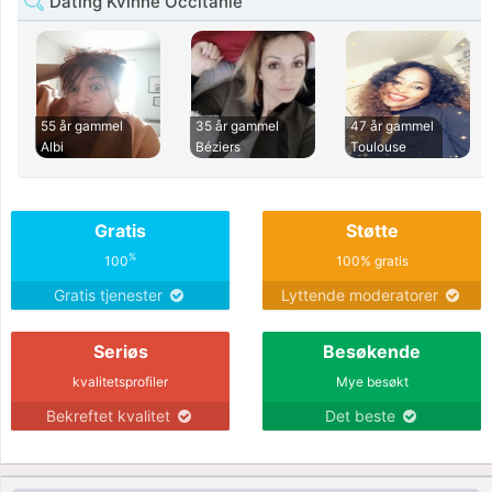
Dating Kvinne Occitanie
55 år gammel
35 år gammel
47 år gammel
Albi
Béziers
Toulouse
Gratis
Støtte
%
100
100% gratis
Gratis tjenester
Lyttende moderatorer
Seriøs
Besøkende
kvalitetsprofiler
Mye besøkt
Bekreftet kvalitet
Det beste