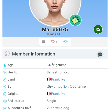
0
Marie5675
Lang tid
1
Member information
Age
34 år gammel
Her for
Seriøst forhold
Land
Frankrike
Occitanie
By
Montpellier
,
Origins
Frankrike
Sivil status
Single
Akademisk nivå
Vil fortelle deg