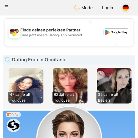
Deutsch
Dating
Toggle
Mode
Login
navigation
💖
Finde deinen perfekten Partner
💖
Lade jetzt unsere Dating-App herunter!
💕
💕
Dating Frau in Occitanie
47 Jahre alt
62 Jahre alt
35 Jahre alt
Toulouse
Toulouse
Béziers
0.3/1