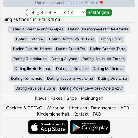
Unterstütze uns für besseren Service
Singles finden in: Frankreich
Dating Auvergne-Rhône-Alpes
Dating Bourgogne-Franche-Comté
Dating Bretagne
Dating Centre-Val de Loire
Dating Corse
Dating Fort-de-france
Dating Grand Est
Dating Grande-Terre
Dating Guadeloupe
Dating Guyane
Dating Hauts-de-France
Dating Île-de-France
Dating La Réunion
Dating Martinique
Dating Normandie
Dating Nouvelle-Aquitaine
Dating Occitanie
Dating Pays de la Loire
Dating Provence-Alpes-Côte d Azur
News
|
Fakes
|
Shop
|
Meinungen
Cookies & DSGVO
|
Werbung
|
Über uns
|
Datenschutz
|
AGB
|
Kindersicherheit
|
Kontakt
|
FAQ