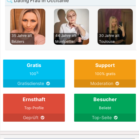
Dating Frau in Occitanie
35 Jahre alt
44 Jahre alt
30 Jahre alt
Béziers
Montpellier
Toulouse
Gratis
Support
%
100
100% gratis
Gratisdienste
Moderation
Ernsthaft
Besucher
Top-Profile
Beliebt
Geprüft
Top-Seite