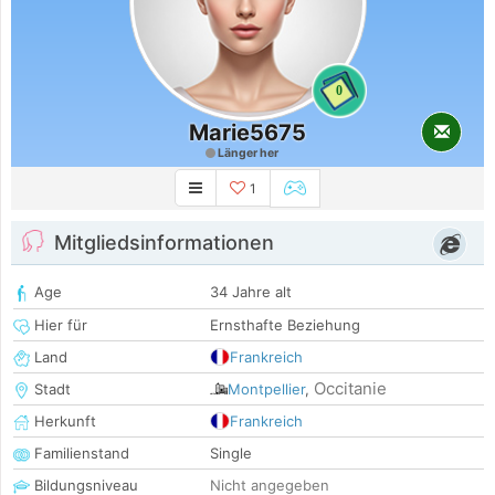
0
Marie5675
Länger her
1
Mitgliedsinformationen
Age
34 Jahre alt
Hier für
Ernsthafte Beziehung
Land
Frankreich
Occitanie
Stadt
Montpellier
,
Herkunft
Frankreich
Familienstand
Single
Bildungsniveau
Nicht angegeben