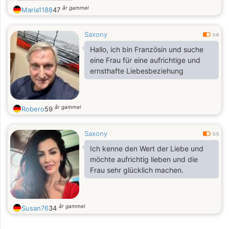
år gammel
Maria1188
47
Saxony
0.6
Hallo, ich bin Französin und suche
eine Frau für eine aufrichtige und
ernsthafte Liebesbeziehung
år gammel
Robero
59
Saxony
0.5
Ich kenne den Wert der Liebe und
möchte aufrichtig lieben und die
Frau sehr glücklich machen.
år gammel
Susan76
34