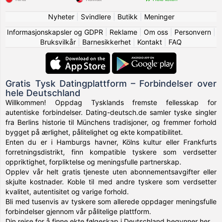
Nyheter
|
Svindlere
|
Butikk
|
Meninger
Informasjonskapsler og GDPR
|
Reklame
|
Om oss
|
Personvern
|
Bruksvilkår
|
Barnesikkerhet
|
Kontakt
|
FAQ
Gratis Tysk Datingplattform – Forbindelser over
hele Deutschland
Willkommen! Oppdag Tysklands fremste fellesskap for
autentiske forbindelser. Dating-deutsch.de samler tyske singler
fra Berlins historie til Münchens tradisjoner, og fremmer forhold
bygget på ærlighet, pålitelighet og ekte kompatibilitet.
Enten du er i Hamburgs havner, Kölns kultur eller Frankfurts
forretningsdistrikt, finn kompatible tyskere som verdsetter
oppriktighet, forpliktelse og meningsfulle partnerskap.
Opplev vår helt gratis tjeneste uten abonnementsavgifter eller
skjulte kostnader. Koble til med andre tyskere som verdsetter
kvalitet, autentisitet og varige forhold.
Bli med tusenvis av tyskere som allerede oppdager meningsfulle
forbindelser gjennom vår pålitelige plattform.
Din reise for å finne ekte følgeskap i Deutschland begynner her.