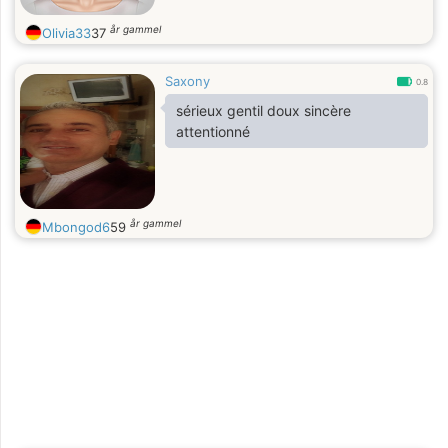
år gammel
Olivia33
37
Saxony
0.8
sérieux gentil doux sincère
attentionné
år gammel
Mbongod6
59