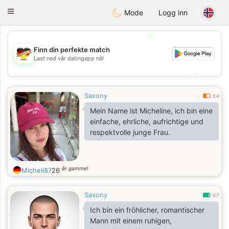
Deutsch
Dating
Toggle
Mode
Logg inn
navigation
💖
Finn din perfekte match
💖
Last ned vår datingapp nå!
💕
💕
Saxony
0.4
Mein Name ist Micheline, ich bin eine
einfache, ehrliche, aufrichtige und
respektvolle junge Frau.
år gammel
Micheli87
26
Saxony
0.7
Ich bin ein fröhlicher, romantischer
Mann mit einem ruhigen,