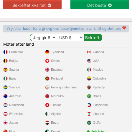
Bekreftet kvalitet
Det beste
Vi jobber hardt for å gi deg den beste tjenesten, vær snill og støtt oss
Møter etter land
Frankrike
Tyskland
Canada
Belgia
Sveits
USA
Spania
England
Mexico
Italia
Portugal
Colombia
Sverige
Funksjonshemmet
Kjæledyr
Australia
Marokko
Brasil
Nederland
Tunisia
Filippinene
Østerrike
Algerie
Libanon
Japan
Egypt
Gulfen
Kina
Kuwait
Hele listen