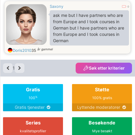
Saxony
0
ask me but I have partners who are
from Europe and I took courses in
German but I have partners who are
from Europe and I took courses in
German
år gammel
Doris2010
35
1
Søk etter kriterier
Gratis
Støtte
%
100
100% gratis
Gratis tjenester
Lyttende moderatorer
Seriøs
Besøkende
kvalitetsprofiler
Mye besøkt