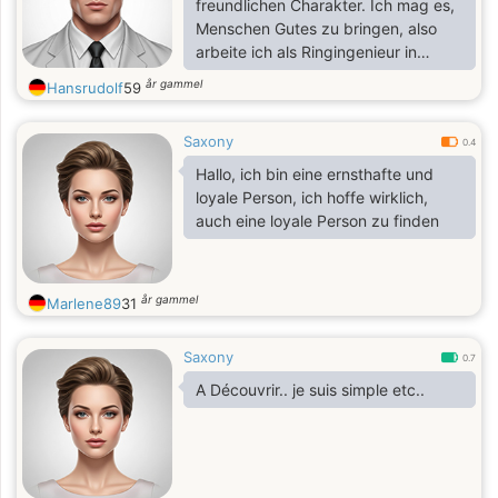
freundlichen Charakter. Ich mag es,
Menschen Gutes zu bringen, also
arbeite ich als Ringingenieur in
meinem Bereich. Ich mag aktive
år gammel
Hansrudolf
59
Ruhe, habe eine tolle Zeit irgendwo
an einem unbekannten Ort mit guter
Saxony
Gesellschaft. Ich bin kein Junge - ich
0.4
bin ein reifer Mann. Ich will meine
Hallo, ich bin eine ernsthafte und
Zeit nicht verschwenden - ich
loyale Person, ich hoffe wirklich,
entscheide mich, jetzt zu leben). Ich
auch eine loyale Person zu finden
meine es ernst damit, eine Frau für
eine langfristige Beziehung zu
finden, aber ich denke, es
år gammel
Marlene89
31
Saxony
0.7
A Découvrir.. je suis simple etc..