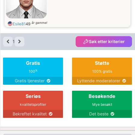
år gammel
Esile81
49
1
Søk etter kriterier
Gratis
Støtte
%
100
100% gratis
Gratis tjenester
Lyttende moderatorer
Seriøs
Besøkende
kvalitetsprofiler
Mye besøkt
Bekreftet kvalitet
Det beste