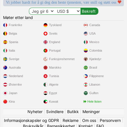
Vi jobber hardt for å gi deg den beste tjenesten, vær snill og støtt oss
Møter etter land
Frankrike
Tyskland
Canada
Belgia
Sveits
USA
Spania
England
Mexico
Italia
Portugal
Colombia
Sverige
Funksjonshemmet
Kjæledyr
Australia
Marokko
Brasil
Nederland
Tunisia
Filippinene
Østerrike
Algerie
Libanon
Japan
Egypt
Gulfen
Kina
Kuwait
Hele listen
Nyheter
|
Svindlere
|
Butikk
|
Meninger
Informasjonskapsler og GDPR
|
Reklame
|
Om oss
|
Personvern
|
Bruksvilkår
|
Barnesikkerhet
|
Kontakt
|
FAQ