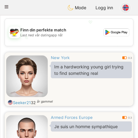
Deutsch
Dating
Toggle
Mode
Logg inn
navigation
💖
Finn din perfekte match
Last ned vår datingapp nå!
💖
💕
💕
New York
0.3
Im a hardworking young girl trying
to find something real
år gammel
Seeker21
32
Armed Forces Europe
0.3
Je suis un homme sympathique