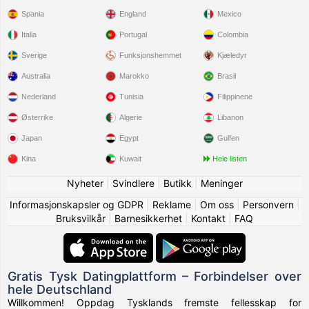
Spania
England
Mexico
Italia
Portugal
Colombia
Sverige
Funksjonshemmet
Kjæledyr
Australia
Marokko
Brasil
Nederland
Tunisia
Filippinene
Østerrike
Algerie
Libanon
Japan
Egypt
Gulfen
Kina
Kuwait
Hele listen
Nyheter
|
Svindlere
|
Butikk
|
Meninger
Informasjonskapsler og GDPR
|
Reklame
|
Om oss
|
Personvern
|
Bruksvilkår
|
Barnesikkerhet
|
Kontakt
|
FAQ
Gratis Tysk Datingplattform – Forbindelser over
hele Deutschland
Willkommen! Oppdag Tysklands fremste fellesskap for