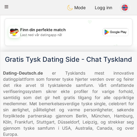
Deutsch
Dating
Toggle
Mode
Logg inn
navigation
💖
Finn din perfekte match
Last ned vår datingapp nå!
💖
💕
💕
Gratis Tysk Dating Side - Chat Tyskland
Dating-Deutsch.de
er Tysklands mest innovative
datingplattform som forener tyske hjerter verden over og feirer
det rike arvet til tysktalende samfunn. Vårt omfattende
verifiseringssystem sikrer ekte profiler for varige forhold,
samtidig som det gir helt gratis tilgang for alle oppriktige
medlemmer. Møt bemerkelsesverdige tyske single, celebrert for
sin ærlighet, pålitelighet og varme personligheter, søkende
forpliktede partnerskap gjennom Berlin, München, Hamburg,
Köln, Frankfurt, Stuttgart, Düsseldorf, Leipzig, og strekker seg
gjennom tyske samfunn i USA, Australia, Canada, og over
Europa.