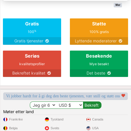
Mer
Gratis
Støtte
%
100
100% gratis
Gratis tjenester
Lyttende moderatorer
Seriøs
Besøkende
kvalitetsprofiler
Mye besøkt
Bekreftet kvalitet
Det beste
Vi jobber hardt for å gi deg den beste tjenesten, vær snill og støtt oss
Møter etter land
Frankrike
Tyskland
Canada
Belgia
Sveits
USA