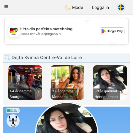
Deutsch
Dating
Toggle
Mode
Logga in
navigation
💖
Hitta din perfekta matchning
💖
Ladda ner vår dejtingapp nu!
💕
💕
Dejta Kvinna Centre-Val de Loire
44 år gammal
37 år gammal
38 år gammal
Bourges
Monnaie
Henrichemont
0.8/1