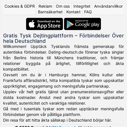
Cookies & GDPR
|
Reklam
|
Om oss
|
Integritet
|
Användarvillkor
|
Barnsäkerhet
|
Kontakt
|
FAQ
Gratis Tysk Dejtingplattform – Förbindelser Över
hela Deutschland
Willkommen! Upptäck Tysklands främsta gemenskap för
autentiska förbindelser. Dating-deutsch.de förenar tyska singlar
från Berlins historia till Münchens traditioner, och främjar
relationer byggda på ärlighet, tillförlitlighet och äkta
kompatibilitet.
Oavsett om du är i Hamburgs hamnar, Kölns kultur eller
Frankfurts affärsdistrikt, hitta kompatibla tyskar som uppskattar
uppriktighet, engagemang och meningsfulla partnerskap.
Upplev vår helt gratis tjänst utan prenumerationsavgifter eller
dolda kostnader. Anslut med andra tyskar som uppskattar
kvalitet, autenticitet och varaktiga relationer.
Gå med i tusentals tyskar som redan upptäcker meningsfulla
förbindelser genom vår pålitliga plattform.
Din resa för att hitta äkta sällskap i Deutschland börjar här.