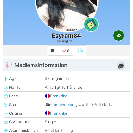
2
Esyram84
Lång tid
9
Medlemsinformation
Age
38 år gammal
Här för
Allvarligt förhållande
Land
Frankrike
Centre-Val de L...
Stad
Henrichemont
,
Origins
Frankrike
Civil status
Single
Akademisk nivå
Berättar för dig