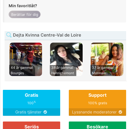
Min favoritlåt?
Berättar för dig
Dejta Kvinna Centre-Val de Loire
44 år gammal
38 år gammal
37 år gammal
Bourges
Henrichemont
Monnaie
Gratis
Support
%
100
100% gratis
Gratis tjänster
Lyssnande moderatorer
Seriös
Besökare