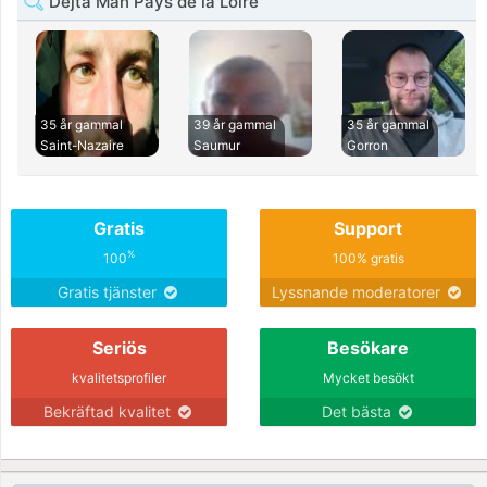
Dejta Man Pays de la Loire
35 år gammal
39 år gammal
35 år gammal
Saint-Nazaire
Saumur
Gorron
Gratis
Support
%
100
100% gratis
Gratis tjänster
Lyssnande moderatorer
Seriös
Besökare
kvalitetsprofiler
Mycket besökt
Bekräftad kvalitet
Det bästa