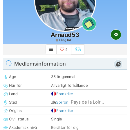
1
Arnaud53
Lång tid
4
Medlemsinformation
Age
35 år gammal
Här för
Allvarligt förhållande
Land
Frankrike
Pays de la Loir...
Stad
Gorron
,
Origins
Frankrike
Civil status
Single
Akademisk nivå
Berättar för dig