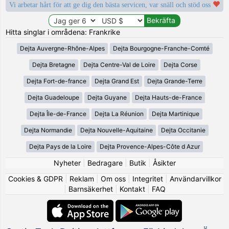
Vi arbetar hårt för att ge dig den bästa servicen, var snäll och stöd oss
Hitta singlar i områdena: Frankrike
Dejta Auvergne-Rhône-Alpes
Dejta Bourgogne-Franche-Comté
Dejta Bretagne
Dejta Centre-Val de Loire
Dejta Corse
Dejta Fort-de-france
Dejta Grand Est
Dejta Grande-Terre
Dejta Guadeloupe
Dejta Guyane
Dejta Hauts-de-France
Dejta Île-de-France
Dejta La Réunion
Dejta Martinique
Dejta Normandie
Dejta Nouvelle-Aquitaine
Dejta Occitanie
Dejta Pays de la Loire
Dejta Provence-Alpes-Côte d Azur
Nyheter
|
Bedragare
|
Butik
|
Åsikter
Cookies & GDPR
|
Reklam
|
Om oss
|
Integritet
|
Användarvillkor
|
Barnsäkerhet
|
Kontakt
|
FAQ