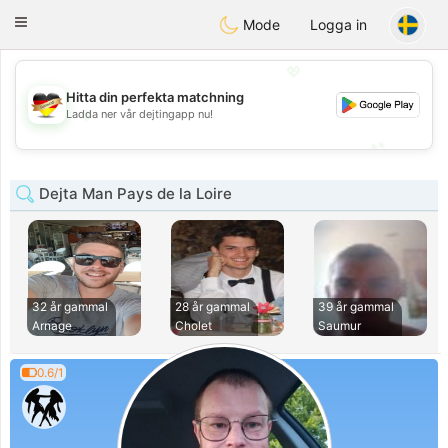
Deutsch
Dating
Toggle
Mode
Logga in
navigation
💖
Hitta din perfekta matchning
💖
Ladda ner vår dejtingapp nu!
💕
💕
Dejta Man Pays de la Loire
32 år gammal
28 år gammal
39 år gammal
Arnage
Cholet
Saumur
0.6/1