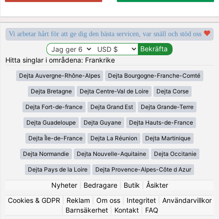
Vi arbetar hårt för att ge dig den bästa servicen, var snäll och stöd oss
Hitta singlar i områdena: Frankrike
Dejta Auvergne-Rhône-Alpes
Dejta Bourgogne-Franche-Comté
Dejta Bretagne
Dejta Centre-Val de Loire
Dejta Corse
Dejta Fort-de-france
Dejta Grand Est
Dejta Grande-Terre
Dejta Guadeloupe
Dejta Guyane
Dejta Hauts-de-France
Dejta Île-de-France
Dejta La Réunion
Dejta Martinique
Dejta Normandie
Dejta Nouvelle-Aquitaine
Dejta Occitanie
Dejta Pays de la Loire
Dejta Provence-Alpes-Côte d Azur
Nyheter
|
Bedragare
|
Butik
|
Åsikter
Cookies & GDPR
|
Reklam
|
Om oss
|
Integritet
|
Användarvillkor
|
Barnsäkerhet
|
Kontakt
|
FAQ