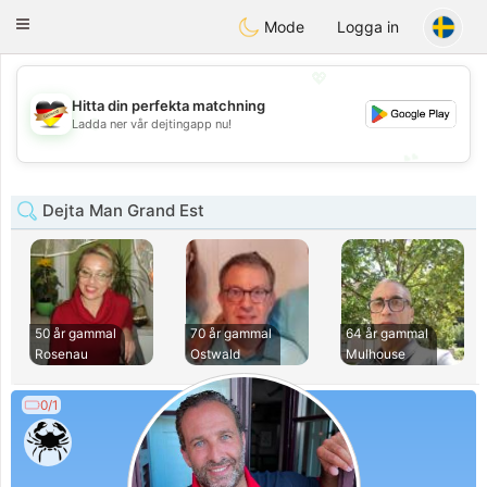
Deutsch
Dating
Toggle
Mode
Logga in
navigation
💖
Hitta din perfekta matchning
💖
Ladda ner vår dejtingapp nu!
💕
💕
Dejta Man Grand Est
50 år gammal
70 år gammal
64 år gammal
Rosenau
Ostwald
Mulhouse
0/1