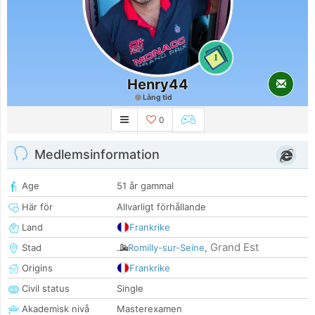
1
Henry44
Lång tid
0
Medlemsinformation
Age
51 år gammal
Här för
Allvarligt förhållande
Land
Frankrike
Grand Est
Stad
Romilly-sur-Seine
,
Origins
Frankrike
Civil status
Single
Akademisk nivå
Masterexamen