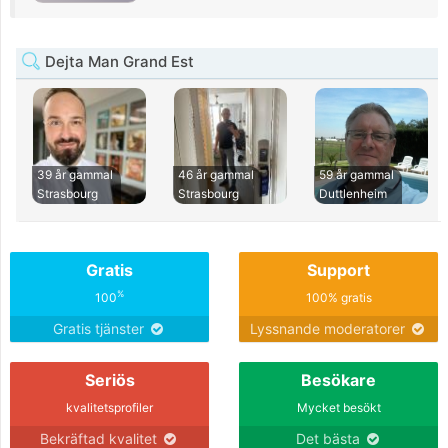
Dejta Man Grand Est
39 år gammal
46 år gammal
59 år gammal
Strasbourg
Strasbourg
Duttlenheim
Gratis
Support
%
100
100% gratis
Gratis tjänster
Lyssnande moderatorer
Seriös
Besökare
kvalitetsprofiler
Mycket besökt
Bekräftad kvalitet
Det bästa