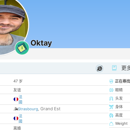
Oktay
1
更
47 岁
正在尋找
友谊
眼睛
法
头发
國
身体
Grand Est
Strasbourg
,
高度
法
國
Weight
离婚