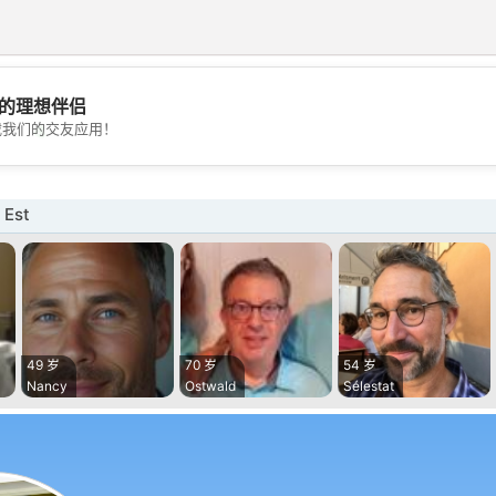
的理想伴侣
💖
载我们的交友应用！
💕
Est
49 岁
70 岁
54 岁
Nancy
Ostwald
Sélestat