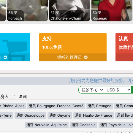
36 岁
57 岁
50 岁
Forbach
Châlons-en-Cham
Rosenau
支持
认真
100%免费
优质档
务
倾听的管理员
我们努力为您提供最好的服务，请
身人士： 法國
-Rhône-Alpes
遇到 Bourgogne-Franche-Comté
遇到 Bretagne
遇到 Centre
-Terre
遇到 Guadeloupe
遇到 Guyane
遇到 Hauts-de-France
遇到 Île-d
遇到 Nouvelle-Aquitaine
遇到 Occitanie
遇到 Pays de la Loir