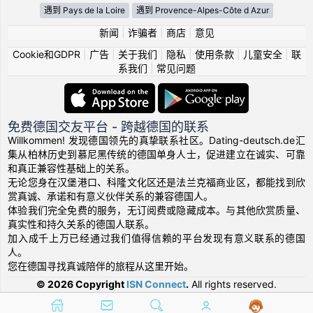
遇到 Pays de la Loire
遇到 Provence-Alpes-Côte d Azur
新闻
|
诈骗者
|
商店
|
意见
Cookie和GDPR
|
广告
|
关于我们
|
隐私
|
使用条款
|
儿童安全
|
联
系我们
|
常见问题
免费德国交友平台 - 跨越德国的联系
Willkommen! 发现德国领先的真挚联系社区。Dating-deutsch.de汇
集从柏林历史到慕尼黑传统的德国单身人士，促进建立在诚实、可靠
和真正兼容性基础上的关系。
无论您身在汉堡港口、科隆文化区还是法兰克福商业区，都能找到欣
赏真诚、承诺和有意义伙伴关系的兼容德国人。
体验我们完全免费的服务，无订阅费或隐藏成本。与其他欣赏质量、
真实性和持久关系的德国人联系。
加入成千上万已经通过我们值得信赖的平台发现有意义联系的德国
人。
您在德国寻找真诚陪伴的旅程从这里开始。
© 2026 Copyright
ISN Connect
.
All rights reserved.