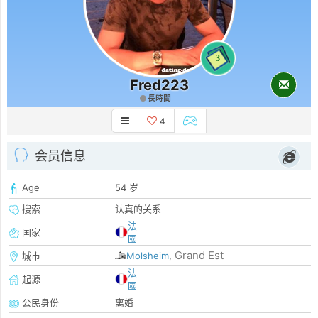
3
Fred223
長時間
4
会员信息
Age
54 岁
搜索
认真的关系
法
国家
國
Grand Est
城市
Molsheim
,
法
起源
國
公民身份
离婚