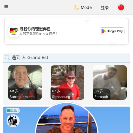
Deutsch
Dating
Toggle
Mode
登录
navigation
💖
寻找你的理想伴侣
💖
立即下载我们的交友应用！
💕
💕
遇到 人 Grand Est
48 岁
67 岁
36 岁
Sarreguemines
Strasbourg
Forbach
0.8/1