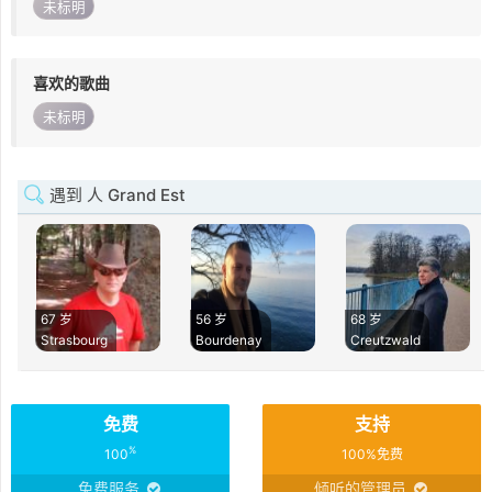
未标明
喜欢的歌曲
未标明
遇到 人 Grand Est
67 岁
56 岁
68 岁
Strasbourg
Bourdenay
Creutzwald
免费
支持
%
100
100%免费
免费服务
倾听的管理员