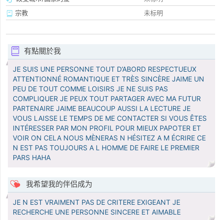
宗教
未标明
有點關於我
JE SUIS UNE PERSONNE TOUT D’ABORD RESPECTUEUX
ATTENTIONNÉ ROMANTIQUE ET TRÈS SINCÈRE JAIME UN
PEU DE TOUT COMME LOISIRS JE NE SUIS PAS
COMPLIQUER JE PEUX TOUT PARTAGER AVEC MA FUTUR
PARTENAIRE JAIME BEAUCOUP AUSSI LA LECTURE JE
VOUS LAISSE LE TEMPS DE ME CONTACTER SI VOUS ÊTES
INTÉRESSER PAR MON PROFIL POUR MIEUX PAPOTER ET
VOIR ON CELA NOUS MÈNERAS N HÉSITEZ A M ÉCRIRE CE
N EST PAS TOUJOURS A L HOMME DE FAIRE LE PREMIER
PARS HAHA
我希望我的伴侣成为
JE N EST VRAIMENT PAS DE CRITERE EXIGEANT JE
RECHERCHE UNE PERSONNE SINCERE ET AIMABLE