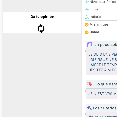
Nivel académico
Fumar
Da tu opinión
trabajo
Mis amigos
Unido
un poco sob
JE SUIS UNE P
LOISIRS JE NE
LAISSE LE TEM
HÉSITEZ A M ÉC
Lo que espe
JE N EST VRAI
Los criterio
No se ha persona