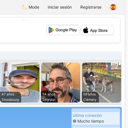
Mode
Iniciar sesión
Registrarse
💖
💕
47 años
54 años
59 años
Strasbourg
Sélestat
Clémery
última conexión
Mucho tiempo