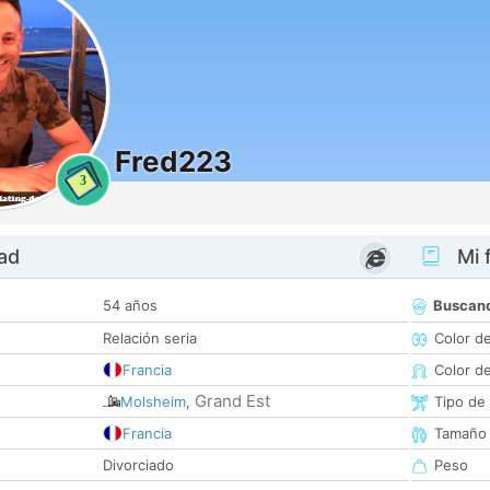
Fred223
3
dad
Mi f
54 años
Buscan
Relación seria
Color d
Francia
Color d
Grand Est
Molsheim
,
Tipo de
Francia
Tamaño
Divorciado
Peso