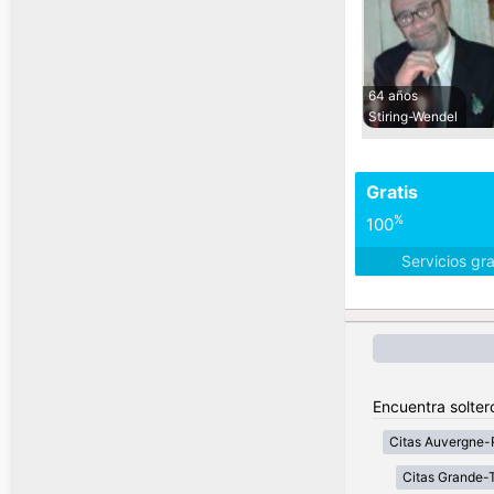
64 años
Stiring-Wendel
Gratis
%
100
Servicios gr
Encuentra solter
Citas Auvergne-
Citas Grande-T