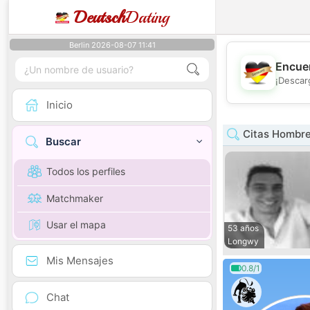
Deutsch
Dating
Berlin 2026-08-07 11:41
Encuen
¡Descar
Inicio
Citas Hombre
Buscar
Todos los perfiles
Matchmaker
Usar el mapa
53 años
Longwy
Mis Mensajes
0.8/1
Chat