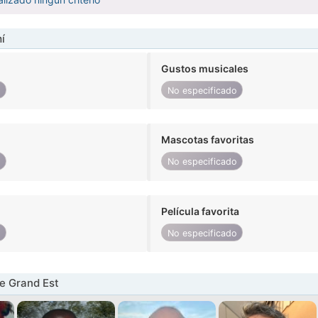
í
Gustos musicales
o
No especificado
Mascotas favoritas
o
No especificado
Película favorita
o
No especificado
e Grand Est