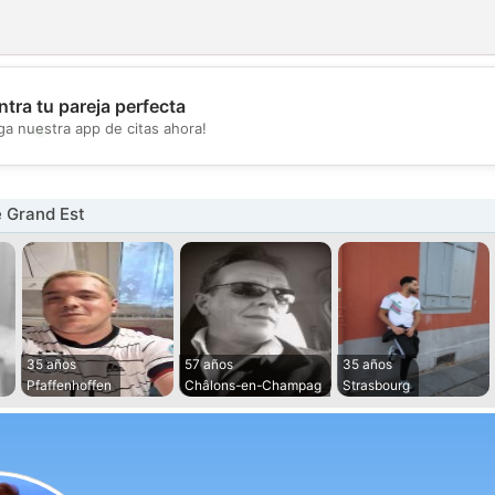
tra tu pareja perfecta
💖
ga nuestra app de citas ahora!
💕
 Grand Est
35 años
57 años
35 años
Pfaffenhoffen
Châlons-en-Champag
Strasbourg