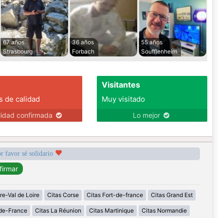
67 años
36 años
55 años
Strasbourg
Forbach
Soufflenheim
Visitantes
s de calidad
Muy visitado
lidad confirmada
Lo mejor
r favor sé solidario
re-Val de Loire
Citas Corse
Citas Fort-de-france
Citas Grand Est
-de-France
Citas La Réunion
Citas Martinique
Citas Normandie