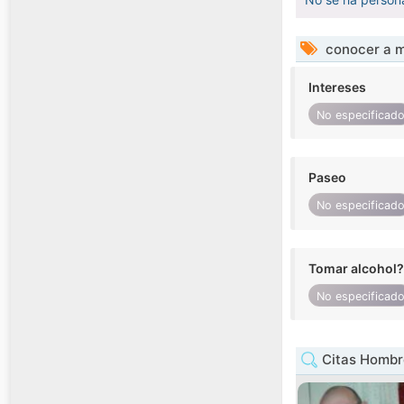
conocer a m
Intereses
No especificad
Paseo
No especificad
Tomar alcohol?
No especificad
Citas Hombr