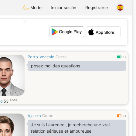
Mode
Iniciar sesión
Registrarse
💖
💕
Porto-vecchio
Corse
0.7
posez moi des questions
años
oi
53
Ajaccio
Corse
0.4
Je suis Laurence , je recherche une vrai
relation sérieuse et amoureuse.