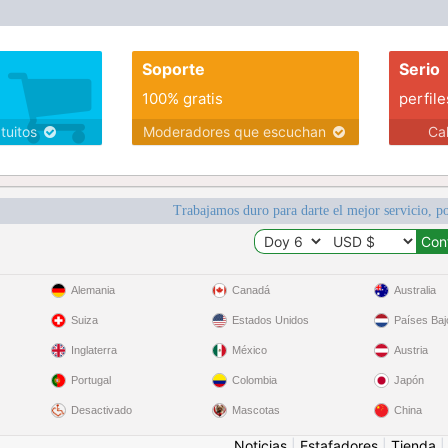
Soporte
Serio
100% gratis
perfile
atuitos
Moderadores que escuchan
Ca
Trabajamos duro para darte el mejor servicio, po
Alemania
Canadá
Australia
Suiza
Estados Unidos
Países Baj
Inglaterra
México
Austria
Portugal
Colombia
Japón
Desactivado
Mascotas
China
Noticias
|
Estafadores
|
Tienda