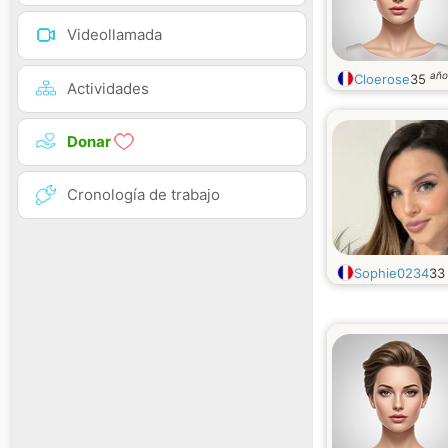
Videollamada
año
Cloerose
35
Actividades
Donar
Cronología de trabajo
Sophie0234
3