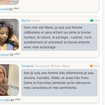
años
enne99
34
Bastia
Corse
0.8
mon nom est Marie, je suis une femme
célibataire et sans enfant qui aime la bonne
humeur, la nature, le partage , cuisiner, vivre
paisiblement et entretenir la bonne entente
avec mon entourage .
años
marie1
33
Savignac
Auvergne-Rhône-Alpes
0.4
ben je suis une femme très attentionné je suis
sincère, honnête, fidèle, et aussi très franc
j’aime la franchise j’aimerais qu’on découvre
mes caractères et mes sentiments
años
ne1985
40