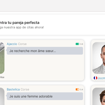
tra tu pareja perfecta
💖
ga nuestra app de citas ahora!
💕
Ajaccio
Corse
0.8
Je recherche mon âme sœur…
años
Jocm
Bastelica
Corse
0.4
Je suis une femme adorable