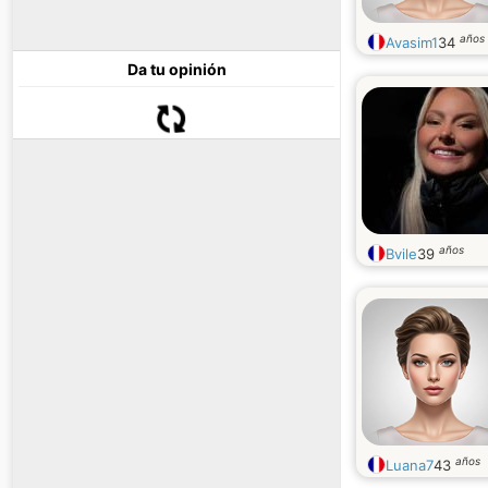
años
Avasim1
34
Da tu opinión
años
Bvile
39
años
Luana7
43