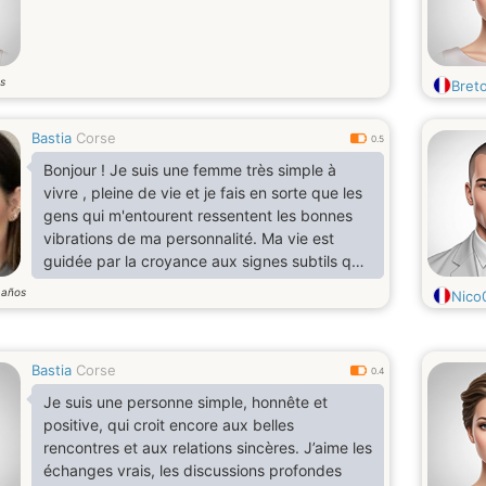
s
Bret
Bastia
Corse
0.5
Bonjour ! Je suis une femme très simple à
vivre , pleine de vie et je fais en sorte que les
gens qui m'entourent ressentent les bonnes
vibrations de ma personnalité. Ma vie est
guidée par la croyance aux signes subtils que
le cosmos nous envoie. En tant que femme ,
años
3
Nico
mon amour et mon dévouement se reflètent
dans chaque geste et chaque décision,
J'adorerais me réveiller avec cet homme
Bastia
Corse
respectueux et aimant tous les jours, j'aime les
0.4
projets simples, peut-être prendre un café ou
Je suis une personne simple, honnête et
un verre de vin .
positive, qui croit encore aux belles
rencontres et aux relations sincères. J’aime les
échanges vrais, les discussions profondes