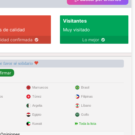
Visitantes
s de calidad
Muy visitado
lidad confirmada
Lo mejor
r favor sé solidario
Marruecos
Brasil
os
Túnez
Filipinas
Argelia
Líbano
Egipto
Golfo
Kuwait
Toda la lista
|
Opiniones