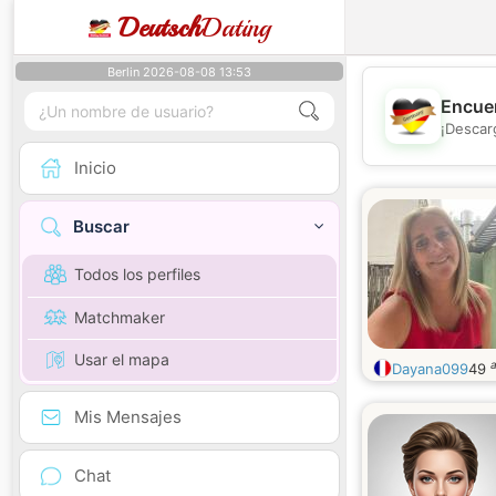
Deutsch
Dating
Berlin 2026-08-08 13:53
Encuen
¡Descar
Inicio
Buscar
Todos los perfiles
Matchmaker
Usar el mapa
Dayana099
49
Mis Mensajes
Chat