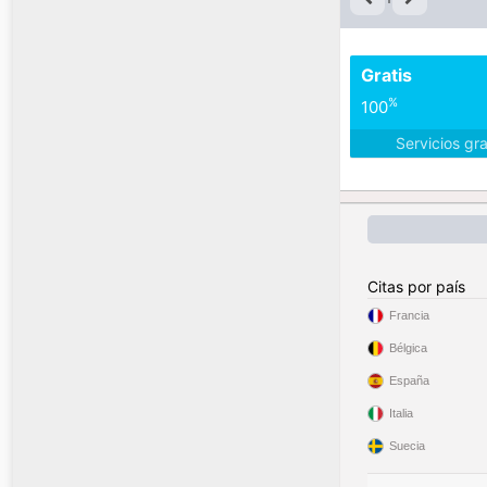
Gratis
%
100
Servicios gr
Citas por país
Francia
Bélgica
España
Italia
Suecia