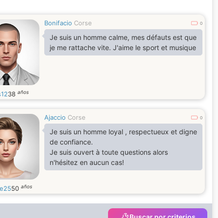
Bonifacio
Corse
0
Je suis un homme calme, mes défauts est que
je me rattache vite. J'aime le sport et musique
años
12
38
Ajaccio
Corse
0
Je suis un homme loyal , respectueux et digne
de confiance.
Je suis ouvert à toute questions alors
n'hésitez en aucun cas!
años
ne25
50
Buscar por criterios