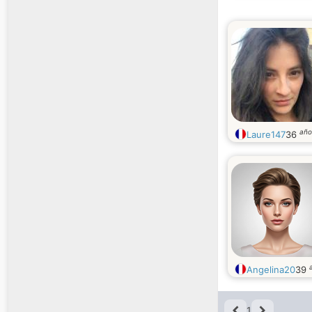
año
Laure147
36
Angelina20
39
1