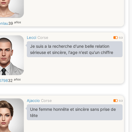
años
onlau
39
Lecci
Corse
0.3
Je suis a la recherche d'une belle relation
sérieuse et sincère, l'age n'est qu'un chiffre
años
0798
32
Ajaccio
Corse
0.3
Une femme honnête et sincère sans prise de
tête