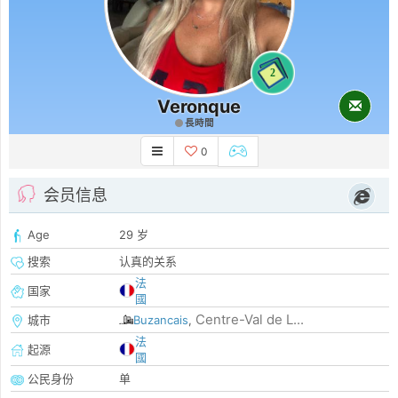
2
Veronque
長時間
0
会员信息
Age
29 岁
搜索
认真的关系
法
国家
國
Centre-Val de L...
城市
Buzancais
,
法
起源
國
公民身份
单