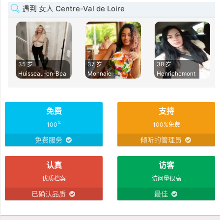
遇到 女人 Centre-Val de Loire
35 岁
37 岁
38 岁
Huisseau-en-Bea
Monnaie
Henrichemont
免费
支持
%
100
100%免费
免费服务
倾听的管理员
认真
访客
优质档案
访问量很高
已确认品质
最佳