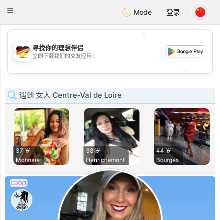
Deutsch
Dating
Toggle
Mode
登录
navigation
💖
寻找你的理想伴侣
💖
立即下载我们的交友应用！
💕
💕
遇到 女人 Centre-Val de Loire
37 岁
38 岁
44 岁
Monnaie
Henrichemont
Bourges
0/1