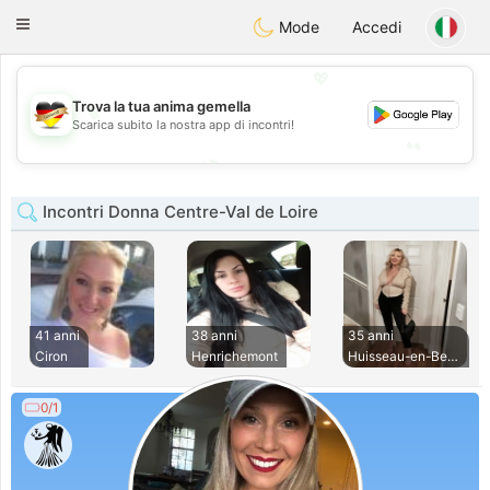
Deutsch
Dating
Toggle
Mode
Accedi
navigation
💖
Trova la tua anima gemella
💖
Scarica subito la nostra app di incontri!
💕
💕
Incontri Donna Centre-Val de Loire
41 anni
38 anni
35 anni
Ciron
Henrichemont
Huisseau-en-Beauce
0/1