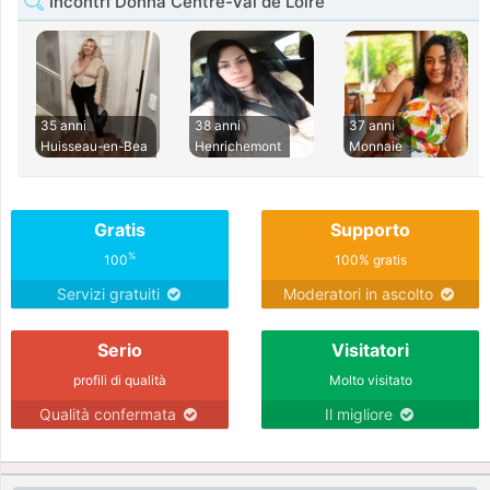
Incontri Donna Centre-Val de Loire
35 anni
38 anni
37 anni
Huisseau-en-Bea
Henrichemont
Monnaie
Gratis
Supporto
%
100
100% gratis
Servizi gratuiti
Moderatori in ascolto
Serio
Visitatori
profili di qualità
Molto visitato
Qualità confermata
Il migliore