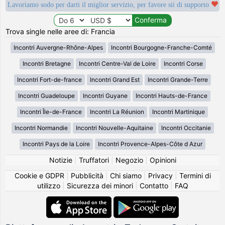
Lavoriamo sodo per darti il miglior servizio, per favore sii di supporto
Trova single nelle aree di: Francia
Incontri Auvergne-Rhône-Alpes
Incontri Bourgogne-Franche-Comté
Incontri Bretagne
Incontri Centre-Val de Loire
Incontri Corse
Incontri Fort-de-france
Incontri Grand Est
Incontri Grande-Terre
Incontri Guadeloupe
Incontri Guyane
Incontri Hauts-de-France
Incontri Île-de-France
Incontri La Réunion
Incontri Martinique
Incontri Normandie
Incontri Nouvelle-Aquitaine
Incontri Occitanie
Incontri Pays de la Loire
Incontri Provence-Alpes-Côte d Azur
Notizie
|
Truffatori
|
Negozio
|
Opinioni
Cookie e GDPR
|
Pubblicità
|
Chi siamo
|
Privacy
|
Termini di
utilizzo
|
Sicurezza dei minori
|
Contatto
|
FAQ