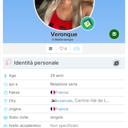
2
Veronque
Molto tempo
0
Identità personale
Age
29 anni
qui a
Relazione seria
Paese
Francia
Centre-Val de L...
City
Buzancais
,
origine
Francia
Stato civile
singolo
livello accademico
Non specificato