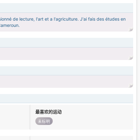
é de lecture, l'art et a l'agriculture. J'ai fais des études en
 Cameroun.
最喜欢的运动
未标明