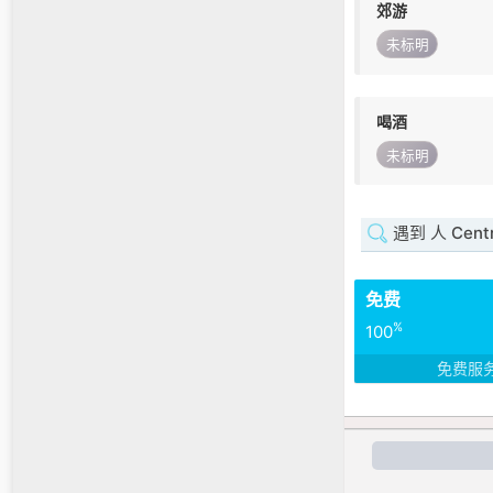
郊游
未标明
喝酒
未标明
遇到 人 Cent
免费
%
100
免费服