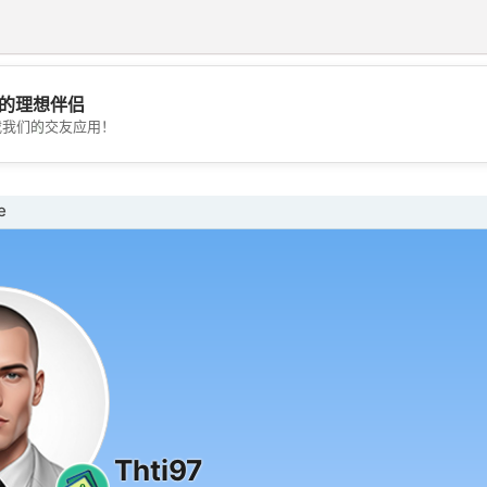
的理想伴侣
💖
载我们的交友应用！
💕
e
Thti97