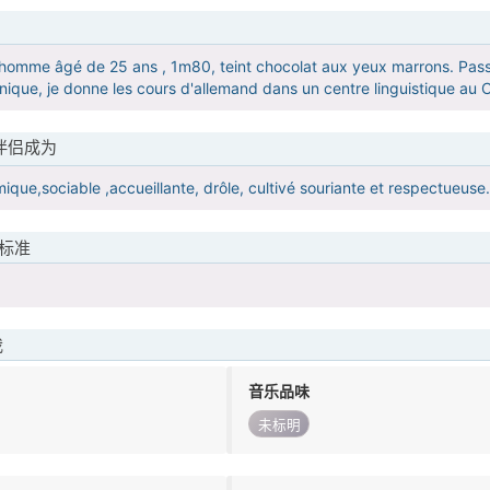
homme âgé de 25 ans , 1m80, teint chocolat aux yeux marrons. Passionn
anique, je donne les cours d'allemand dans un centre linguistique au
伴侣成为
ique,sociable ,accueillante, drôle, cultivé souriante et respectueuse.
标准
我
音乐品味
未标明