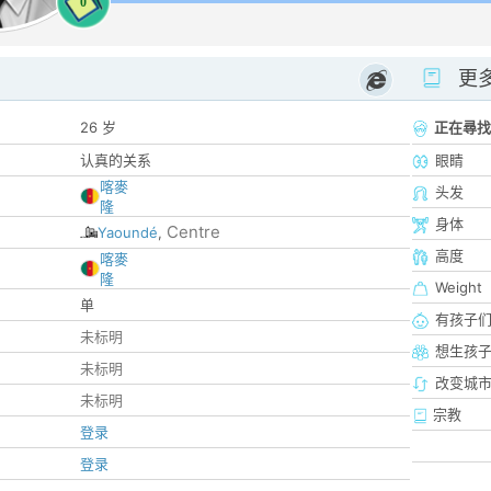
0
更
26 岁
正在尋找
认真的关系
眼睛
喀麥
头发
隆
身体
Centre
Yaoundé
,
高度
喀麥
隆
Weight
单
有孩子
未标明
想生孩
未标明
改变城市
未标明
宗教
登录
登录