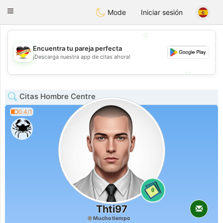
Deutsch
Dating
Toggle
Mode
Iniciar sesión
navigation
💖
Encuentra tu pareja perfecta
💖
¡Descarga nuestra app de citas ahora!
💕
💕
Citas Hombre Centre
0.4/1
0
Thti97
Mucho tiempo