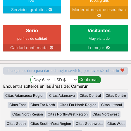
100
100% gratis
Servicios gratuitos
Moderadores que escuchan
Serio
Visitantes
perfiles de calidad
Muy visitado
Calidad confirmada
Lo mejor
Trabajamos duro para darte el mejor servicio, por favor sé solidario
Encuentra solteros en las áreas de: Camerún
Citas Adamaoua Region
Citas Adamawa
Citas Central
Citas Centre
Citas East
Citas Far North
Citas Far North Region
Citas Littoral
Citas North Region
Citas North-West Region
Citas Northwest
Citas South
Citas South-West Region
Citas Southwest
Citas West