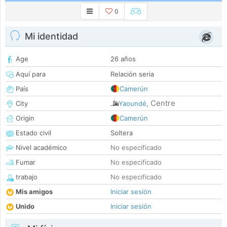
0
Mi identidad
Age
26 años
Aquí para
Relación seria
País
Camerún
Centre
City
Yaoundé
,
Origin
Camerún
Estado civil
Soltera
Nivel académico
No especificado
Fumar
No especificado
trabajo
No especificado
Mis amigos
Iniciar sesión
Unido
Iniciar sesión