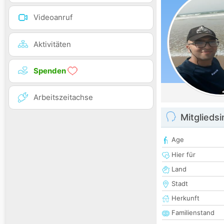
Videoanruf
Aktivitäten
Spenden
Arbeitszeitachse
Mitglieds
Age
Hier für
Land
Stadt
Herkunft
Familienstand