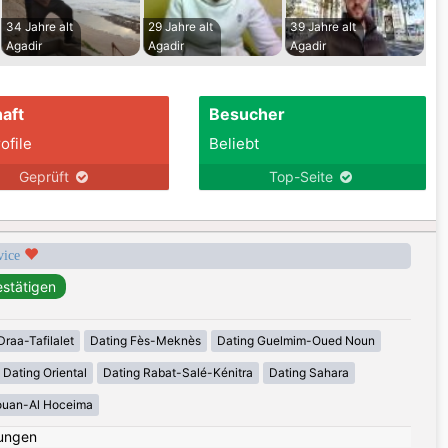
34 Jahre alt
29 Jahre alt
39 Jahre alt
Agadir
Agadir
Agadir
aft
Besucher
ofile
Beliebt
Geprüft
Top-Seite
rvice
Draa-Tafilalet
Dating Fès-Meknès
Dating Guelmim-Oued Noun
Dating Oriental
Dating Rabat-Salé-Kénitra
Dating Sahara
ouan-Al Hoceima
ungen