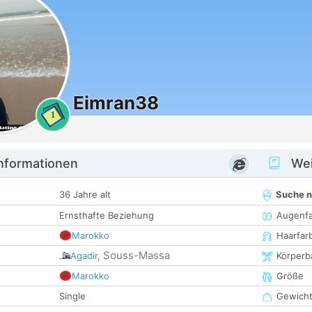
Eimran38
1
informationen
Wei
36 Jahre alt
Suche 
Ernsthafte Beziehung
Augenf
Marokko
Haarfar
Souss-Massa
Agadir
,
Körperb
Marokko
Größe
Single
Gewich