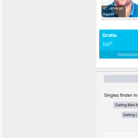
47 Jahre alt
Agadir
Gratis
%
100
Gratisdie
Singles finden i
Dating Béni 
Dating 