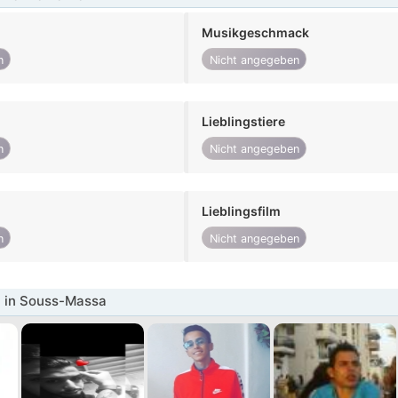
Musikgeschmack
n
Nicht angegeben
Lieblingstiere
n
Nicht angegeben
Lieblingsfilm
n
Nicht angegeben
 in Souss-Massa