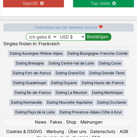
Geprüft
Top-Seite
Unterstütze uns für besseren Service
Singles finden in: Frankreich
Dating Auvergne-Rhône-Alpes
Dating Bourgogne-Franche-Comté
Dating Bretagne
Dating Centre-Val de Loire
Dating Corse
Dating Fort-de-france
Dating Grand Est
Dating Grande-Terre
Dating Guadeloupe
Dating Guyane
Dating Hauts-de-France
Dating Île-de-France
Dating La Réunion
Dating Martinique
Dating Normandie
Dating Nouvelle-Aquitaine
Dating Occitanie
Dating Pays de la Loire
Dating Provence-Alpes-Côte d Azur
News
|
Fakes
|
Shop
|
Meinungen
Cookies & DSGVO
|
Werbung
|
Über uns
|
Datenschutz
|
AGB
|