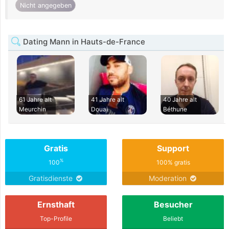
Nicht angegeben
Dating Mann in Hauts-de-France
61 Jahre alt
41 Jahre alt
40 Jahre alt
Meurchin
Douai
Béthune
Gratis
Support
%
100
100% gratis
Gratisdienste
Moderation
Ernsthaft
Besucher
Top-Profile
Beliebt