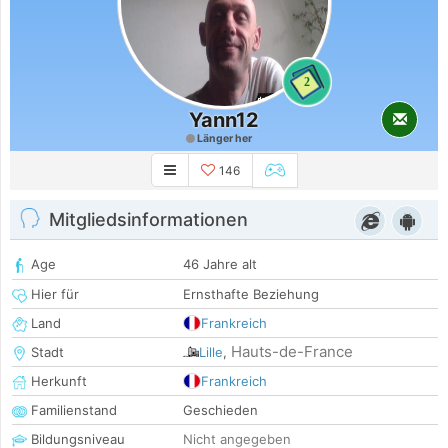
2
Yann12
Länger her
146
Mitgliedsinformationen
Age
46 Jahre alt
Hier für
Ernsthafte Beziehung
Land
Frankreich
Hauts-de-France
Stadt
Lille
,
Herkunft
Frankreich
Familienstand
Geschieden
Bildungsniveau
Nicht angegeben