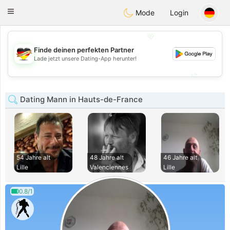
Deutsch
Dating
Toggle
Mode
Login
navigation
💖
Finde deinen perfekten Partner
💖
Lade jetzt unsere Dating-App herunter!
💕
💕
Dating Mann in Hauts-de-France
54 Jahre alt
48 Jahre alt
46 Jahre alt
Lille
Valenciennes
Lille
0.8/1