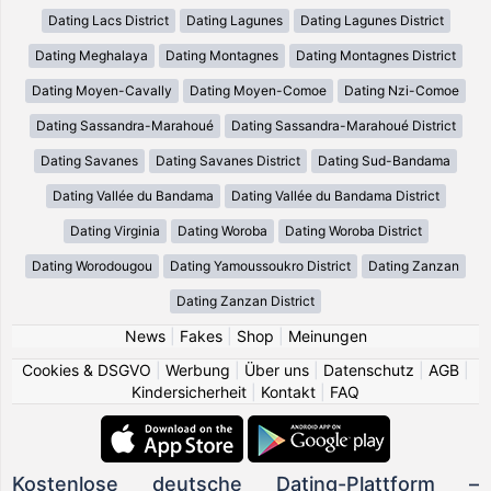
Dating Lacs District
Dating Lagunes
Dating Lagunes District
Dating Meghalaya
Dating Montagnes
Dating Montagnes District
Dating Moyen-Cavally
Dating Moyen-Comoe
Dating Nzi-Comoe
Dating Sassandra-Marahoué
Dating Sassandra-Marahoué District
Dating Savanes
Dating Savanes District
Dating Sud-Bandama
Dating Vallée du Bandama
Dating Vallée du Bandama District
Dating Virginia
Dating Woroba
Dating Woroba District
Dating Worodougou
Dating Yamoussoukro District
Dating Zanzan
Dating Zanzan District
News
|
Fakes
|
Shop
|
Meinungen
Cookies & DSGVO
|
Werbung
|
Über uns
|
Datenschutz
|
AGB
|
Kindersicherheit
|
Kontakt
|
FAQ
Kostenlose deutsche Dating-Plattform –