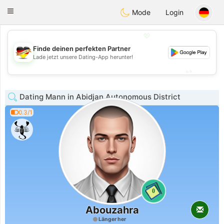
Deutsch
Dating
Toggle
Mode
Login
navigation
💖
Finde deinen perfekten Partner
💖
Lade jetzt unsere Dating-App herunter!
💕
💕
Dating Mann in Abidjan Autonomous District
0.3/1
0
Abouzahra
Länger her