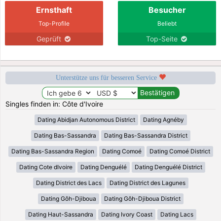
Ernsthaft
Besucher
Top-Profile
Beliebt
Geprüft
Top-Seite
Unterstütze uns für besseren Service
Singles finden in: Côte d'Ivoire
Dating Abidjan Autonomous District
Dating Agnéby
Dating Bas-Sassandra
Dating Bas-Sassandra District
Dating Bas-Sassandra Region
Dating Comoé
Dating Comoé District
Dating Cote dIvoire
Dating Denguélé
Dating Denguélé District
Dating District des Lacs
Dating District des Lagunes
Dating Gôh-Djiboua
Dating Gôh-Djiboua District
Dating Haut-Sassandra
Dating Ivory Coast
Dating Lacs