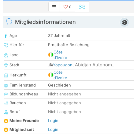
0
Mitgliedsinformationen
Age
37 Jahre alt
Hier für
Ernsthafte Beziehung
Côte
Land
d'Ivoire
Abidjan Autonom...
Stadt
Yopougon
,
Côte
Herkunft
d'Ivoire
Familienstand
Geschieden
Bildungsniveau
Nicht angegeben
Rauchen
Nicht angegeben
Beruf
Nicht angegeben
Meine Freunde
Login
Mitglied seit
Login