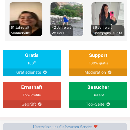
61 Jahre alt
42 Jahre alt
39 Jahre alt
Monnerville
Waziers
Champigny-sur-M
Gratis
Support
%
100
100% gratis
Gratisdienste
Moderation
Ernsthaft
Besucher
Top-Profile
Beliebt
Geprüft
Top-Seite
Unterstütze uns für besseren Service