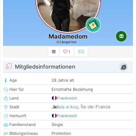
0
Madamedom
Länger her
1
Mitgliedsinformationen
Age
28 Jahre alt
Hier für
Ernsthafte Beziehung
Land
Frankreich
Île-de-France
Stadt
Bois-d Arcy
,
Herkunft
Frankreich
Familienstand
Single
Bildungsniveau
Promotion