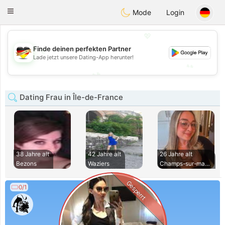
Deutsch
Dating
Toggle
Mode
Login
navigation
💖
💖
Finde deinen perfekten Partner
Lade jetzt unsere Dating-App herunter!
💕
💕
Dating Frau in Île-de-France
38 Jahre alt
42 Jahre alt
26 Jahre alt
Bezons
Waziers
Champs-sur-marne
Gesperrt
0/1