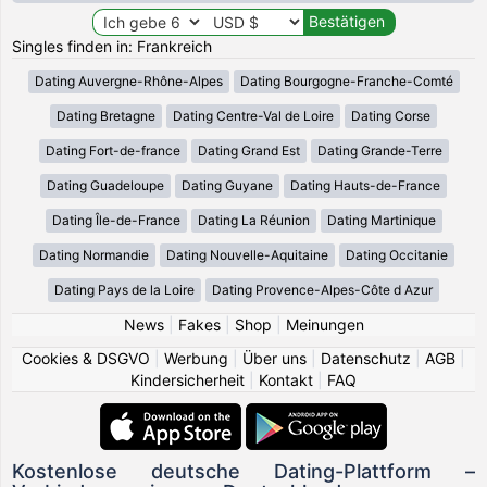
Singles finden in: Frankreich
Dating Auvergne-Rhône-Alpes
Dating Bourgogne-Franche-Comté
Dating Bretagne
Dating Centre-Val de Loire
Dating Corse
Dating Fort-de-france
Dating Grand Est
Dating Grande-Terre
Dating Guadeloupe
Dating Guyane
Dating Hauts-de-France
Dating Île-de-France
Dating La Réunion
Dating Martinique
Dating Normandie
Dating Nouvelle-Aquitaine
Dating Occitanie
Dating Pays de la Loire
Dating Provence-Alpes-Côte d Azur
News
|
Fakes
|
Shop
|
Meinungen
Cookies & DSGVO
|
Werbung
|
Über uns
|
Datenschutz
|
AGB
|
Kindersicherheit
|
Kontakt
|
FAQ
Kostenlose deutsche Dating-Plattform –