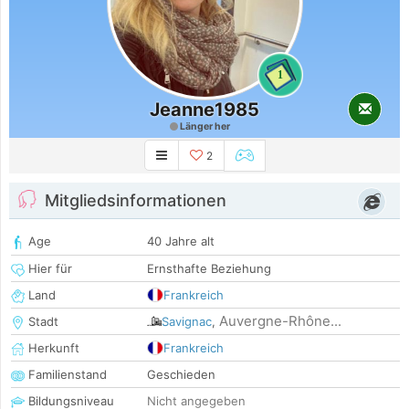
1
Jeanne1985
Länger her
2
Mitgliedsinformationen
Age
40 Jahre alt
Hier für
Ernsthafte Beziehung
Land
Frankreich
Auvergne-Rhône...
Stadt
Savignac
,
Herkunft
Frankreich
Familienstand
Geschieden
Bildungsniveau
Nicht angegeben