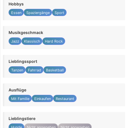
Hobbys
Essen
Spaziergänge
Sport
Musikgeschmack
Jazz
Klassisch
Hard Rock
Lieblingssport
Tanzen
Fahrrad
Basketball
Ausflüge
Mit Familie
Einkaufen
Restaurant
Lieblingstiere
Hunde
Nicht angegeben
Nicht angegeben