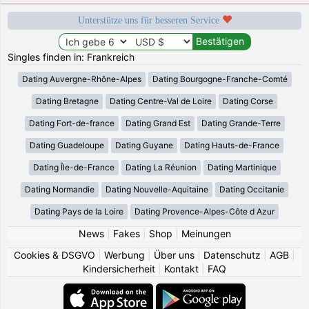
Unterstütze uns für besseren Service
Singles finden in: Frankreich
Dating Auvergne-Rhône-Alpes
Dating Bourgogne-Franche-Comté
Dating Bretagne
Dating Centre-Val de Loire
Dating Corse
Dating Fort-de-france
Dating Grand Est
Dating Grande-Terre
Dating Guadeloupe
Dating Guyane
Dating Hauts-de-France
Dating Île-de-France
Dating La Réunion
Dating Martinique
Dating Normandie
Dating Nouvelle-Aquitaine
Dating Occitanie
Dating Pays de la Loire
Dating Provence-Alpes-Côte d Azur
News
|
Fakes
|
Shop
|
Meinungen
Cookies & DSGVO
|
Werbung
|
Über uns
|
Datenschutz
|
AGB
|
Kindersicherheit
|
Kontakt
|
FAQ