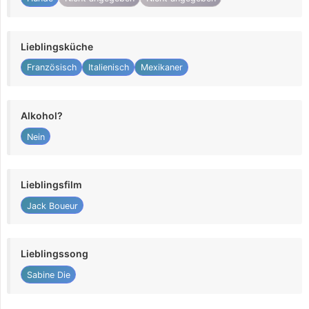
Lieblingsküche
Französisch
Italienisch
Mexikaner
Alkohol?
Nein
Lieblingsfilm
Jack Boueur
Lieblingssong
Sabine Die