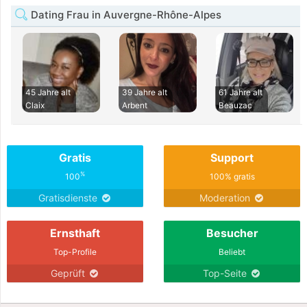
Dating Frau in Auvergne-Rhône-Alpes
45 Jahre alt
39 Jahre alt
61 Jahre alt
Claix
Arbent
Beauzac
Gratis
Support
%
100
100% gratis
Gratisdienste
Moderation
Ernsthaft
Besucher
Top-Profile
Beliebt
Geprüft
Top-Seite