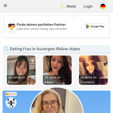
Deutsch
Dating
Toggle
Mode
Login
navigation
💖
Finde deinen perfekten Partner
💖
Lade jetzt unsere Dating-App herunter!
💕
💕
Dating Frau in Auvergne-Rhône-Alpes
44 Jahre alt
39 Jahre alt
25 Jahre alt
Bouzel
Arbent
Chambéry
0.4/1