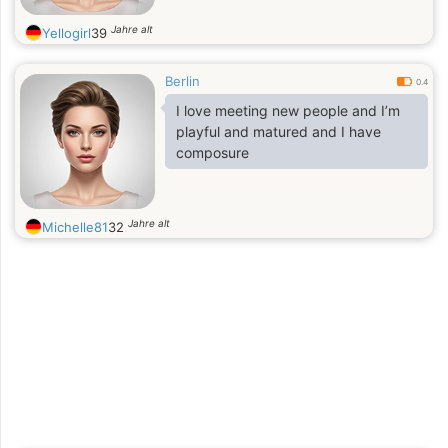
Jahre alt
Yellogirl
39
Berlin
0.4
I love meeting new people and I’m
playful and matured and I have
composure
Jahre alt
Michelle81
32