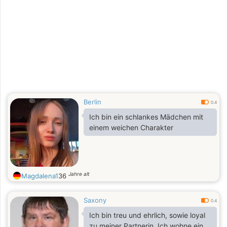
and mutual support. I'm hoping to
meet a sincere man who is ready for
a committed relationship and wants
to build a happy future together.
Berlin
0.4
Ich bin ein schlankes Mädchen mit
einem weichen Charakter
Jahre alt
Magdalena1
36
Saxony
0.4
Ich bin treu und ehrlich, sowie loyal
zu meiner Partnerin. Ich wohne ein