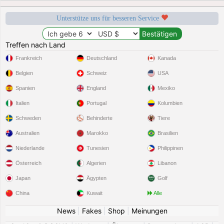
Unterstütze uns für besseren Service
Treffen nach Land
Frankreich
Deutschland
Kanada
Belgien
Schweiz
USA
Spanien
England
Mexiko
Italien
Portugal
Kolumbien
Schweden
Behinderte
Tiere
Australien
Marokko
Brasilien
Niederlande
Tunesien
Philippinen
Österreich
Algerien
Libanon
Japan
Ägypten
Golf
China
Kuwait
Alle
News
|
Fakes
|
Shop
|
Meinungen