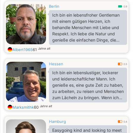
Berlin
0.9
Ich bin ein lebensfroher Gentleman
mit einem gütigen Herzen, ich
behandle Menschen mit Liebe und
Respekt. Ich liebe die Natur und
genieße die einfachen Dinge, die
das Leben zu bieten hat, und ich bin
Jahre alt
Albert1965
61
sehr leicht zufriedenzustellen.
Hessen
0.5
Ich bin ein lebenslustiger, lockerer
und leidenschaftlicher Mann. Ich
genieße es, eine gute Zeit zu haben,
zu arbeiten, zu reisen und Menschen
zum Lächeln zu bringen. Wenn ich
freie Momente habe, ist Lesen eine
Jahre alt
Marksmithk
60
meiner Lieblingsbeschäftigungen.
Ich wünsche mir deine Begleitung
Hamburg
und eine liebevolle Verbindung. Es
0.4
hat mir großes Glück bereitet, Dich
Easygoing kind and looking to meet