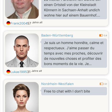
einen Ortsteil von der Kleinstadt
Könnern in Sachsen-Anhalt undich
wohne hier auf einem Bauernhof.
Meine Interessen sind ein gutes
Jahre alt
Frank2004
57
Buch lesen, spazieren gehen Tiere
und Landwirtschaft und Internet
Baden-Württemberg
0.4
Je suis un homme honnête, calme et
respectueux. J'aime passer du
temps avec mes proches, découvrir
de nouvelles choses et profiter des
bons moments de la vie. Je
recherche une relation sérieuse,
Jahre alt
Lukas1995
31
basée sur la confiance, la fidélité et
le respect mutuel.
Nordrhein-Westfalen
0.1
Free to chat with I don't bite