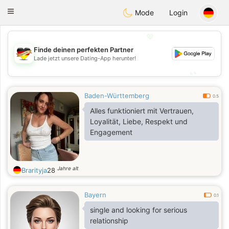
Deutsch
Dating
Toggle
Mode
Login
navigation
💖
Finde deinen perfekten Partner
💖
Lade jetzt unsere Dating-App herunter!
💕
💕
Baden-Württemberg
0.5
Alles funktioniert mit Vertrauen,
Loyalität, Liebe, Respekt und
Engagement
Jahre alt
Brarityja
28
Bayern
0.1
single and looking for serious
relationship