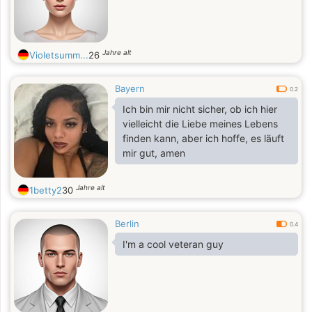
Jahre alt
Violetsumm...
26
Bayern
0.2
Ich bin mir nicht sicher, ob ich hier
vielleicht die Liebe meines Lebens
finden kann, aber ich hoffe, es läuft
mir gut, amen
Jahre alt
1betty2
30
Berlin
0.4
I'm a cool veteran guy