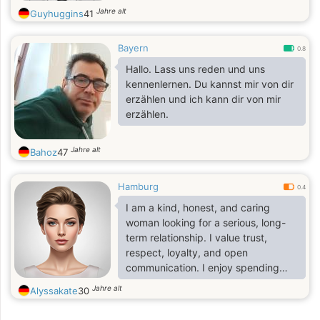
Jahre alt
Guyhuggins
41
Bayern
0.8
Hallo. Lass uns reden und uns
kennenlernen. Du kannst mir von dir
erzählen und ich kann dir von mir
erzählen.
Jahre alt
Bahoz
47
Hamburg
0.4
I am a kind, honest, and caring
woman looking for a serious, long-
term relationship. I value trust,
respect, loyalty, and open
communication. I enjoy spending
quality time with the people I care
Jahre alt
Alyssakate
30
about and believe the best
relationships are built on friendship