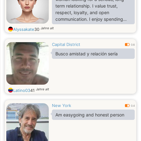
term relationship. I value trust,
respect, loyalty, and open
communication. I enjoy spending
quality time with the people I care
Jahre alt
Alyssakate
30
about and believe the best
relationships are built on friendship
Capital District
and mutual support. I'm hoping to
0.6
meet a sincere man who is ready for
Busco amistad y relación sería
a committed relationship and wants
to build a happy future together.
Jahre alt
Latino03
41
New York
0.4
Am easygoing and honest person