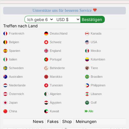
Unterstütze uns für besseren Service
Treffen nach Land
Frankreich
Deutschland
Kanada
Belgien
Schweiz
USA
Spanien
England
Mexiko
Italien
Portugal
Kolumbien
Schweden
Behinderte
Tiere
Australien
Marokko
Brasilien
Niederlande
Tunesien
Philippinen
Österreich
Algerien
Libanon
Japan
Ägypten
Golf
China
Kuwait
Alle
News
|
Fakes
|
Shop
|
Meinungen