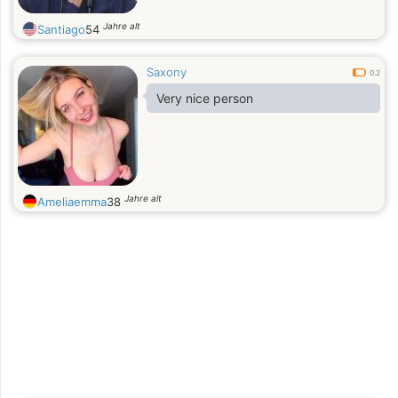
Jahre alt
Santiago
54
Saxony
0.2
Very nice person
Jahre alt
Ameliaemma
38