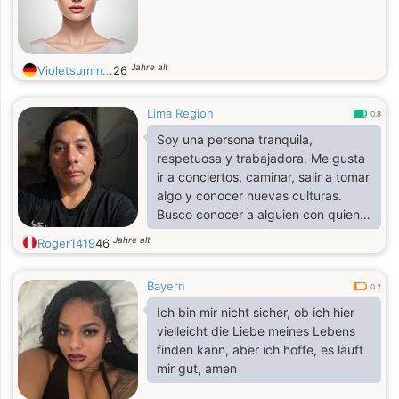
Jahre alt
Violetsumm...
26
Lima Region
0.8
Soy una persona tranquila,
respetuosa y trabajadora. Me gusta
ir a conciertos, caminar, salir a tomar
algo y conocer nuevas culturas.
Busco conocer a alguien con quien
compartir buenos momentos y una
Jahre alt
Roger1419
46
conexión genuina.
Bayern
0.2
Ich bin mir nicht sicher, ob ich hier
vielleicht die Liebe meines Lebens
finden kann, aber ich hoffe, es läuft
mir gut, amen