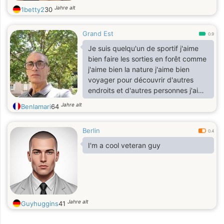
Jahre alt
1betty2
30
Grand Est
0.9
Je suis quelqu'un de sportif j'aime
bien faire les sorties en forêt comme
j'aime bien la nature j'aime bien
voyager pour découvrir d'autres
endroits et d'autres personnes j'aime
bien faire des sorties avec des amis
Jahre alt
Benlamari
64
pour faire des jeux de société je suis
quelqu'un de attentionné et sensible
Berlin
et généreux reux honnête et sincère
0.4
est sérieux
I'm a cool veteran guy
Jahre alt
Guyhuggins
41