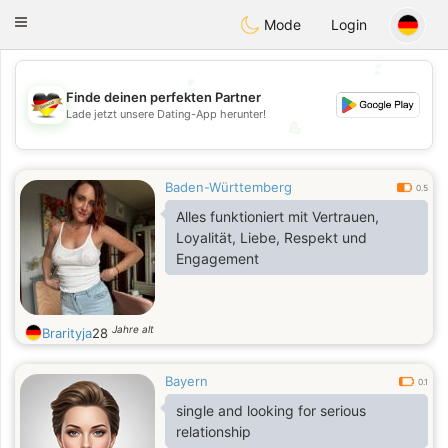
Deutsch
Dating
Toggle
Mode
Login
navigation
💕
💕
Finde deinen perfekten Partner
Lade jetzt unsere Dating-App herunter!
💖
💖
Baden-Württemberg
0.5
Alles funktioniert mit Vertrauen,
Loyalität, Liebe, Respekt und
Engagement
Jahre alt
Brarityja
28
Bayern
0.1
single and looking for serious
relationship