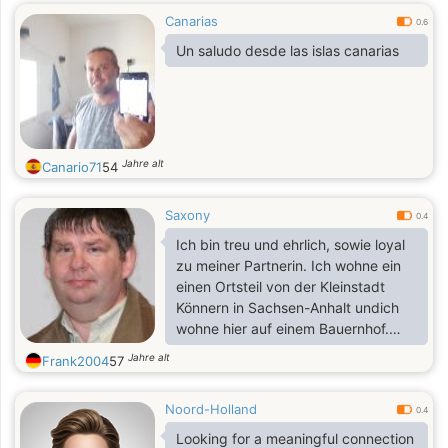
Canarias
0.6
Un saludo desde las islas canarias
Jahre alt
Canario71
54
Saxony
0.4
Ich bin treu und ehrlich, sowie loyal
zu meiner Partnerin. Ich wohne ein
einen Ortsteil von der Kleinstadt
Könnern in Sachsen-Anhalt undich
wohne hier auf einem Bauernhof.
Meine Interessen sind ein gutes
Jahre alt
Frank2004
57
Buch lesen, spazieren gehen Tiere
und Landwirtschaft und Internet
Noord-Holland
0.4
Looking for a meaningful connection