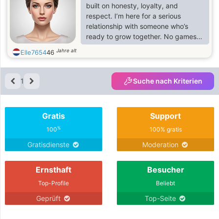
built on honesty, loyalty, and
respect. I’m here for a serious
relationship with someone who’s
ready to grow together. No games,
just real intentions. ❤️
Jahre alt
Elle7654
46
1
Suche nach Kriterien
Gratis
Support
%
100
100% gratis
Gratisdienste
Moderation
Ernsthaft
Besucher
Top-Profile
Beliebt
Geprüft
Top-Seite