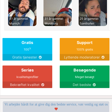
41 år gammel
31 år gammel
25 år gammel
Munich
Wurzburg
Sonthofen
Gratis
Support
%
100
100% gratis
Gratis tjenester
Lyttende moderatorer
Seriøs
Besøgende
kvalitetsprofiler
Meget besøgt
Bekræftet kvalitet
Det bedste
Vi arbejder hårdt for at give dig den bedste service, vær venlig og støt os