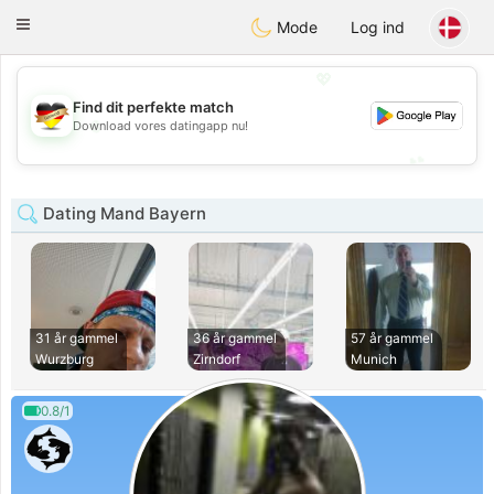
Deutsch
Dating
Toggle
Mode
Log ind
navigation
💖
Find dit perfekte match
💖
Download vores datingapp nu!
💕
💕
Dating Mand Bayern
31 år gammel
36 år gammel
57 år gammel
Wurzburg
Zirndorf
Munich
0.8/1