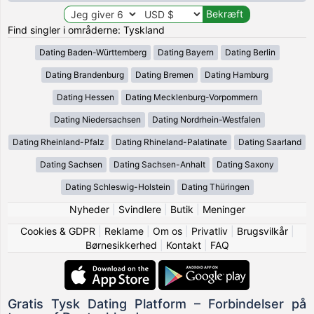
Find singler i områderne: Tyskland
Dating Baden-Württemberg
Dating Bayern
Dating Berlin
Dating Brandenburg
Dating Bremen
Dating Hamburg
Dating Hessen
Dating Mecklenburg-Vorpommern
Dating Niedersachsen
Dating Nordrhein-Westfalen
Dating Rheinland-Pfalz
Dating Rhineland-Palatinate
Dating Saarland
Dating Sachsen
Dating Sachsen-Anhalt
Dating Saxony
Dating Schleswig-Holstein
Dating Thüringen
Nyheder
|
Svindlere
|
Butik
|
Meninger
Cookies & GDPR
|
Reklame
|
Om os
|
Privatliv
|
Brugsvilkår
|
Børnesikkerhed
|
Kontakt
|
FAQ
Gratis Tysk Dating Platform – Forbindelser på