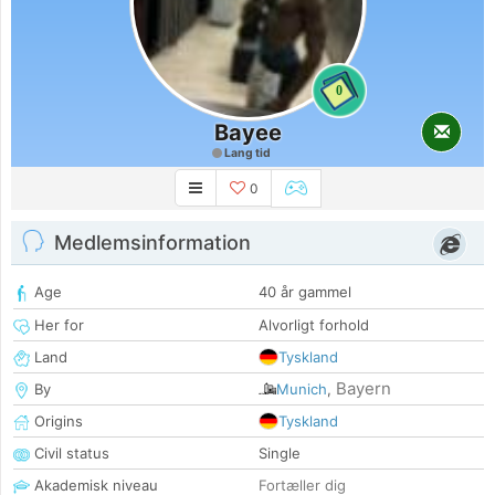
0
Bayee
Lang tid
0
Medlemsinformation
Age
40 år gammel
Her for
Alvorligt forhold
Land
Tyskland
Bayern
By
Munich
,
Origins
Tyskland
Civil status
Single
Akademisk niveau
Fortæller dig