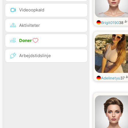
Videoopkald
år
Brigit0190
38
Aktiviteter
Doner
Arbejdstidslinje
å
Adelinetyu
37