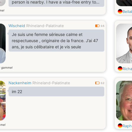
person is nearby. I have a visa-free entry to
Europe and several visas to other countries,
mel
Bella
so I am open to visit with my loved one.
Friends call me an interesting
Wischeid
Rhineland-Palatinate
conversationalist and a person with whom it is
0.5
always easy and warm. I am friendly, but not
Je suis une femme sérieuse calme et
superficial: I know how to listen and speak so
respectueuse , originaire de la france. J’ai 47
that the conversation
ans, je suis célibataire et je vis seule
r gammel
Rich
Nackenheim
Rhineland-Palatinate
0.2
im 22
mmel
Raph