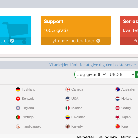
Support
Seriø
100% gratis
kvalite
ester
Lyttende moderatorer
Be
Vi arbejder hårdt for at give dig den bedste service
Tyskland
Canada
Australien
Schweiz
USA
Holland
England
Mexico
Østrig
Portugal
Colombia
Japan
Handicappet
Kæledyr
Kina
Nyheder
|
Svindlere
|
Butik
|
M