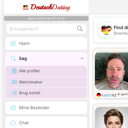
Deutsch
Dating
Berlin 2026-08-07 14:20
Find d
Downloa
Hjem
Søg
Alle profiler
Matchmaker
Brug kortet
år gam
Karl01
43
Mine Beskeder
Chat