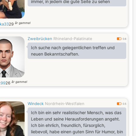
immer, in jedem die gute Seite zu sehen
år gammel
ka33
29
Zweibrücken
Rhineland-Palatinate
0.6
Ich suche nach gelegentlichen treffen und
neuen Bekanntschaften.
år gammel
x99
26
Windeck
Nordrhein-Westfalen
0.5
Ich bin ein sehr realistischer Mensch, was das
Leben und seine Herausforderungen angeht.
Ich bin ehrlich, freundlich, fürsorglich,
liebevoll, habe einen guten Sinn für Humor, bin