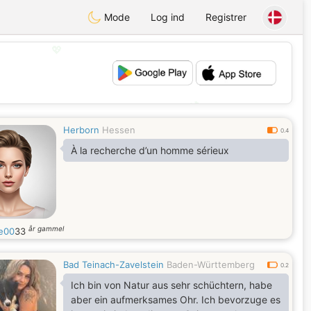
Mode
Log ind
Registrer
💖
💕
Herborn
Hessen
0.4
À la recherche d’un homme sérieux
år gammel
ne00
33
Bad Teinach-Zavelstein
Baden-Württemberg
0.2
Ich bin von Natur aus sehr schüchtern, habe
aber ein aufmerksames Ohr. Ich bevorzuge es