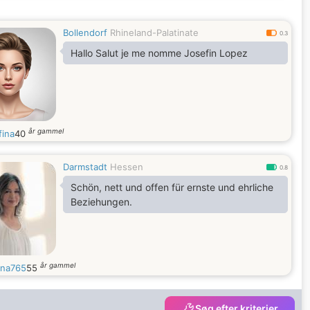
aufmerksam, interessiert aneinander.
Bollendorf
Rhineland-Palatinate
0.3
Hallo Salut je me nomme Josefin Lopez
år gammel
fina
40
Darmstadt
Hessen
0.8
Schön, nett und offen für ernste und ehrliche
Beziehungen.
år gammel
ina765
55
Søg efter kriterier