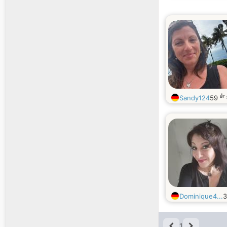
år
Sandy124
59
Dominique4...
1