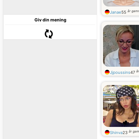
år gam
Janae
55
Giv din mening
å
Jjpoussins
47
år ga
Shinva
23