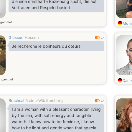
die eine ernsthafte Beziehung sucht, die auf
Vertrauen und Respekt basiert
 gammel
Moni
Giessen
Hessen
0.4
Je recherche le bonheurs du cœurs
r gammel
Dani
Bruchsal
Baden-Württemberg
0.4
I am a woman with a pleasant character, living
by the sea, with soft energy and tangible
warmth. I know how to be feminine, I know
how to be light and gentle when that special