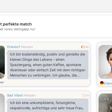
it perfekte match
💖
d vores datingapp nu!
💕
Driedorf
Hessen
0.1
Ich bin bodenständig, positiv und genieße die
kleinen Dinge des Lebens – einen
Spaziergang, einen guten Kaffee, spontane
Abenteuer oder einfach Zeit mit dem richtigen
Menschen zu verbringen. Ich glaube, die
stärksten Beziehungen basieren auf
mel
Elia
Vertrauen, Respekt und der Fähigkeit,
gemeinsam zu lachen. Ich suche jemanden,
Bad Vilbel
Hessen
der authentisch ist, Ehrlichkeit schätzt und
0
sich eine bedeutungsvolle Beziehung
Ich bin eine unkomplizierte, fürsorgliche,
wünscht. Wenn du das auch suchst, freue ich
respektvolle, aufrichtige und sehr treue Frau,
mich, von dir zu hören.