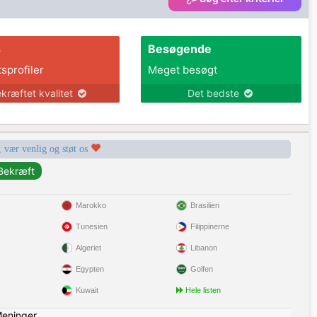
s
Besøgende
tsprofiler
Meget besøgt
kræftet kvalitet
Det bedste
, vær venlig og støt os
Marokko
Brasilien
Tunesien
Filippinerne
Algeriet
Libanon
Egypten
Golfen
Kuwait
Hele listen
eninger