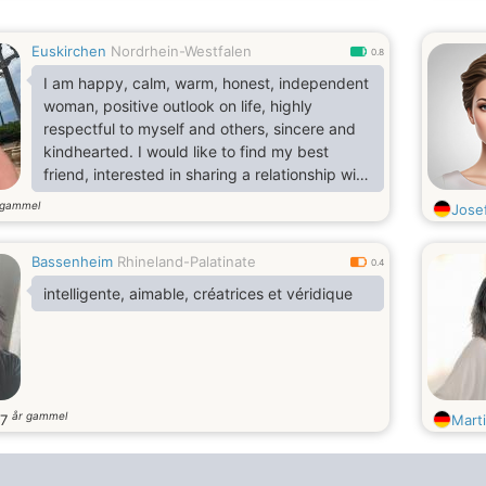
Euskirchen
Nordrhein-Westfalen
0.8
I am happy, calm, warm, honest, independent
woman, positive outlook on life, highly
respectful to myself and others, sincere and
kindhearted. I would like to find my best
friend, interested in sharing a relationship with
a simple easy going, caring, giving and loving
 gammel
Jose
man. One of my strongest characteristics, i
am a one woman man, i know, its difficult to
Bassenheim
Rhineland-Palatinate
find my soul mate but no impossible, when i
0.4
said that i am honest, sincere and trustworthy
intelligente, aimable, créatrices et véridique
i meant it. I enjoy movies, beach/park walks
holding
år gammel
37
Mart