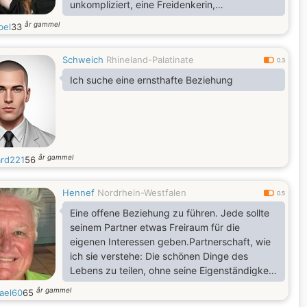
unkompliziert, eine Freidenkerin,
vertrauenswürdig und respektiere das Leben
år gammel
bel
33
anderer. Ich lebe mein Leben, wie es kommt,
und mache mir keine Sorgen um morgen,
Schweich
Rhineland-Palatinate
denn es wird immer da sein, egal was ich tue.
0.3
Ich suche eine ernsthafte Beziehung
år gammel
ard221
56
Hennef
Nordrhein-Westfalen
0.5
Eine offene Beziehung zu führen. Jede sollte
seinem Partner etwas Freiraum für die
eigenen Interessen geben.Partnerschaft, wie
ich sie verstehe: Die schönen Dinge des
Lebens zu teilen, ohne seine Eigenständigkeit
zu verlieren. Sich bereichern, nicht
år gammel
ael60
65
einschränken. Neugierig bleiben,