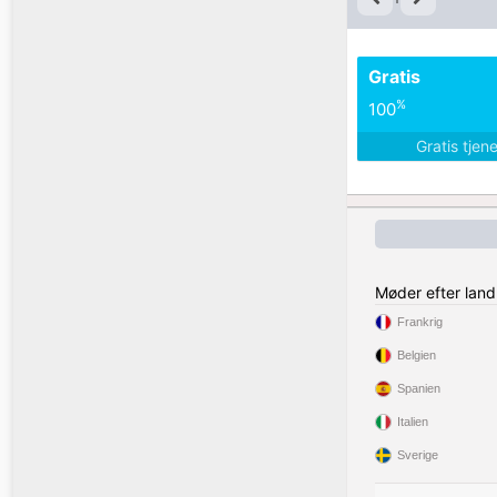
Gratis
%
100
Gratis tjen
Møder efter land
Frankrig
Belgien
Spanien
Italien
Sverige