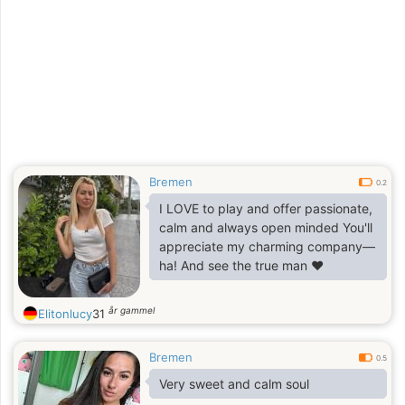
Bremen
0.2
I LOVE to play and offer passionate,
calm and always open minded You'll
appreciate my charming company—
ha! And see the true man ❤️
år gammel
Elitonlucy
31
Bremen
0.5
Very sweet and calm soul