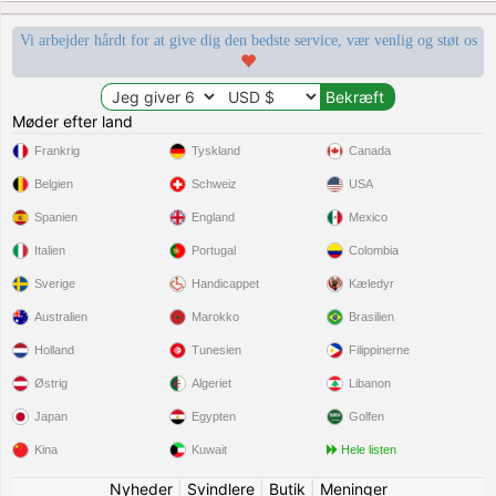
Vi arbejder hårdt for at give dig den bedste service, vær venlig og støt os
Møder efter land
Frankrig
Tyskland
Canada
Belgien
Schweiz
USA
Spanien
England
Mexico
Italien
Portugal
Colombia
Sverige
Handicappet
Kæledyr
Australien
Marokko
Brasilien
Holland
Tunesien
Filippinerne
Østrig
Algeriet
Libanon
Japan
Egypten
Golfen
Kina
Kuwait
Hele listen
Nyheder
|
Svindlere
|
Butik
|
Meninger