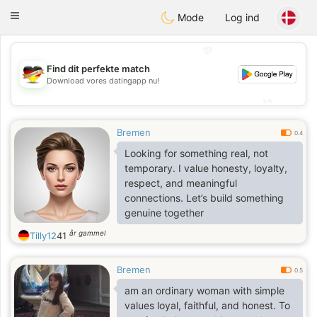
Deutsch
Dating
Toggle
Mode
Log ind
navigation
💖
Find dit perfekte match
💖
Download vores datingapp nu!
💕
💕
Bremen
0.4
Looking for something real, not
temporary. I value honesty, loyalty,
respect, and meaningful
connections. Let’s build something
genuine together
år gammel
Tilly12
41
Bremen
0.5
am an ordinary woman with simple
values loyal, faithful, and honest. To