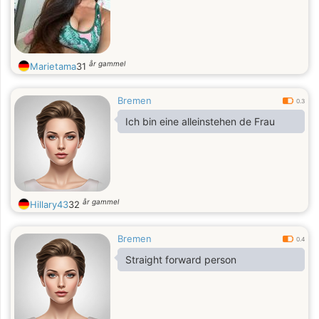
år gammel
Marietama
31
Bremen
0.3
Ich bin eine alleinstehen de Frau
år gammel
Hillary43
32
Bremen
0.4
Straight forward person