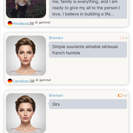
me, family is everything, and I am
ready to give my all to the person I
love. I believe in building a life
together with trust, care, and
år gammel
Hindleoe
39
commitment. Do you appreciate
someone like me? If so, let's get to
Bremen
know each other better.
0
Simple souriante aimable sérieuse
franch humble
år gammel
Carolinec
38
Bremen
0.2
Girs