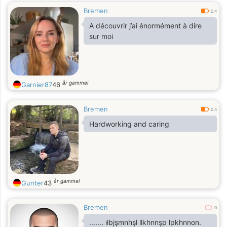
Bremen
0.4
A découvrir j’ai énormément à dire
sur moi
år gammel
Garnier87
46
Bremen
0.4
Hardworking and caring
år gammel
Gunter
43
Bremen
0
....... ılbjşmnhşl llkhnnşp lpkhnnon.