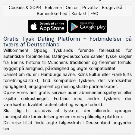
Cookies & GDPR
|
Reklame
|
Om os
|
Privatliv
|
Brugsvilkår
|
Børnesikkerhed
|
Kontakt
|
FAQ
Gratis Tysk Dating Platform – Forbindelser på
tværs af Deutschland
Willkommen! Opdag Tysklands førende fællesskab for
autentiske forbindelser. Dating-deutsch.de samler tyske singler
fra Berlins historie til Münchens traditioner og fremmer forhold
bygget på ærlighed, pålidelighed og ægte kompatibilitet.
Uanset om du er i Hamburgs havne, Kölns kultur eller Frankfurts
forretningsdistrikt, find kompatible tyskere, der værdsætter
oprigtighed, engagement og meningsfulde partnerskaber.
Oplev vores helt gratis service uden abonnementsgebyrer eller
skjulte omkostninger. Forbind med andre tyskere, der
værdsætter kvalitet, autenticitet og varige forhold.
Slut dig til tusindvis af tyskere, der allerede opdager
meningsfulde forbindelser gennem vores pålidelige platform.
Din rejse til at finde ægte følgesskab i Deutschland begynder
her.