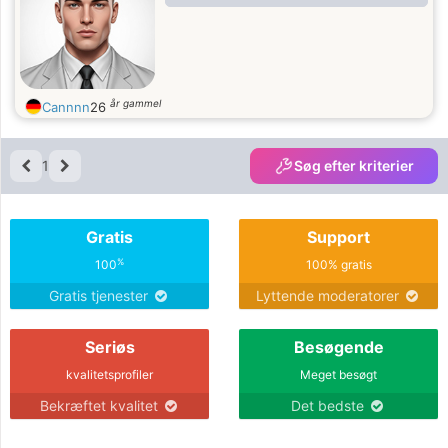
år gammel
Cannnn
26
1
Søg efter kriterier
Gratis
Support
%
100
100% gratis
Gratis tjenester
Lyttende moderatorer
Seriøs
Besøgende
kvalitetsprofiler
Meget besøgt
Bekræftet kvalitet
Det bedste