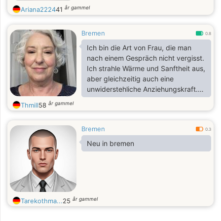
år gammel
Ariana2224
41
Bremen
0.8
Ich bin die Art von Frau, die man
nach einem Gespräch nicht vergisst.
Ich strahle Wärme und Sanftheit aus,
aber gleichzeitig auch eine
unwiderstehliche Anziehungskraft.
Ich liebe es, zu fühlen, zu leben und
år gammel
Thmill
58
jeden Moment zu genießen, sei es
ein ruhiger Abend oder ein kleines
Bremen
Abenteuer. Ich kann verspielt,
0.3
fürsorglich, leidenschaftlich und ein
Neu in bremen
bisschen geheimnisvoll sein. Ich
öffne mich nicht jedem, aber wenn
ich eine echte Verbindung spüre,
schenke ich meine volle
Aufmerksamkeit. Ich mag es, wenn
år gammel
Tarekothma...
25