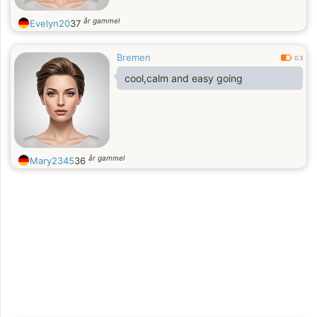
år gammel
Evelyn20
37
Bremen
0.3
cool,calm and easy going
år gammel
Mary2345
36